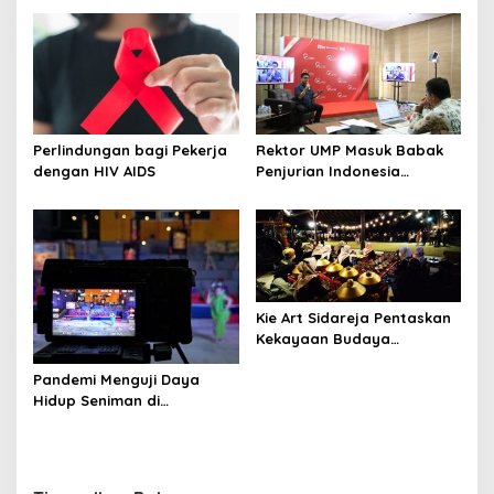
Pustaka Majenang Produksi
Pesantren Digital
Konten Medsos
Perlindungan bagi Pekerja
Rektor UMP Masuk Babak
dengan HIV AIDS
Penjurian Indonesia
Visionary Leader
Kie Art Sidareja Pentaskan
Kekayaan Budaya
Purbalingga di Pulau
Pandemi Menguji Daya
Dewata
Hidup Seniman di
Purbalingga Hingga ke Titik
Nadir