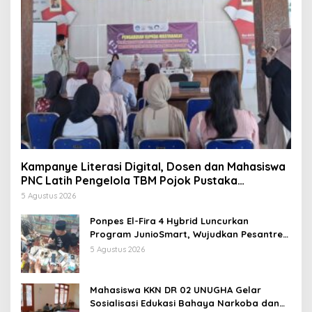
Kampanye Literasi Digital, Dosen dan Mahasiswa
PNC Latih Pengelola TBM Pojok Pustaka
Majenang Produksi Konten Medsos
5 Agustus 2026
Ponpes El-Fira 4 Hybrid Luncurkan
Program JunioSmart, Wujudkan Pesantren
Digital
5 Agustus 2026
Mahasiswa KKN DR 02 UNUGHA Gelar
Sosialisasi Edukasi Bahaya Narkoba dan