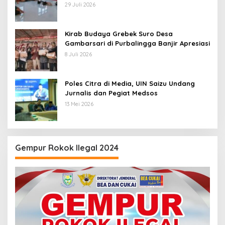
Tanggap Ular di Masjid Fathurrahman
29 Juli 2026
Jeruklegi Cilacap
Kirab Budaya Grebek Suro Desa
Gambarsari di Purbalingga Banjir Apresiasi
8 Juli 2026
Poles Citra di Media, UIN Saizu Undang
Jurnalis dan Pegiat Medsos
13 Mei 2026
Gempur Rokok Ilegal 2024