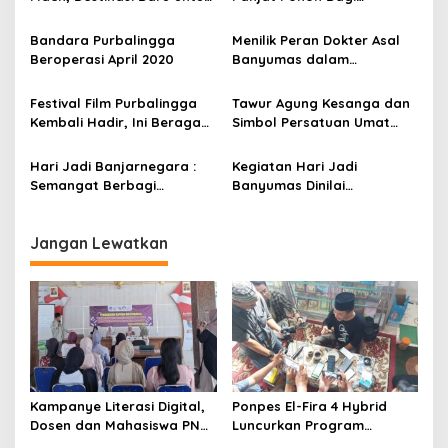
“Jujugan” Wisatawan
Penderes di Banyumas
Bandara Purbalingga
Menilik Peran Dokter Asal
Beroperasi April 2020
Banyumas dalam
Perjuangan Kemerdekaan
Indonesia
Festival Film Purbalingga
Tawur Agung Kesanga dan
Kembali Hadir, Ini Beragam
Simbol Persatuan Umat
Program Menariknya
Lintas Agama
Hari Jadi Banjarnegara :
Kegiatan Hari Jadi
Semangat Berbagi
Banyumas Dinilai
Mengokohkan Esistensi
Membosankan
Jangan Lewatkan
Kampanye Literasi Digital,
Ponpes El-Fira 4 Hybrid
Dosen dan Mahasiswa PNC
Luncurkan Program
Latih Pengelola TBM Pojok
JunioSmart, Wujudkan