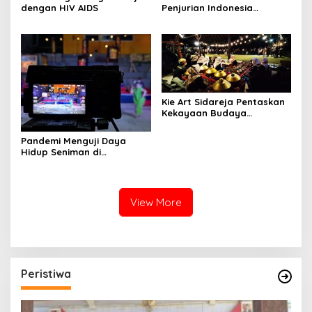
dengan HIV AIDS
Penjurian Indonesia
Visionary Leader
Kie Art Sidareja Pentaskan
Kekayaan Budaya
Purbalingga di Pulau
Dewata
Pandemi Menguji Daya
Hidup Seniman di
Purbalingga Hingga ke Titik
Nadir
View More
Peristiwa