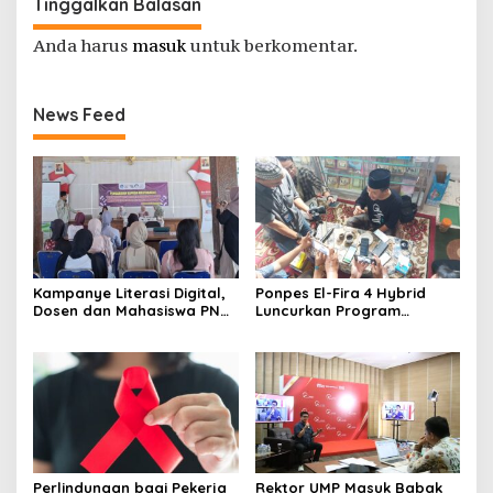
Tinggalkan Balasan
Anda harus
masuk
untuk berkomentar.
News Feed
Kampanye Literasi Digital,
Ponpes El-Fira 4 Hybrid
Dosen dan Mahasiswa PNC
Luncurkan Program
Latih Pengelola TBM Pojok
JunioSmart, Wujudkan
Pustaka Majenang Produksi
Pesantren Digital
Konten Medsos
Perlindungan bagi Pekerja
Rektor UMP Masuk Babak