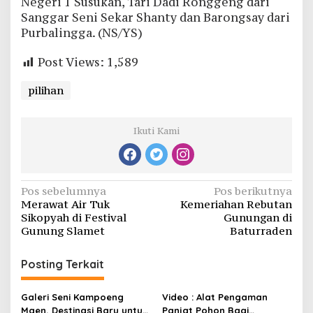
Negeri 1 Susukan, Tari Dadi Ronggeng dari
Sanggar Seni Sekar Shanty dan Barongsay dari
Purbalingga. (NS/YS)
Post Views:
1,589
pilihan
Ikuti Kami
Navigasi
Pos sebelumnya
Pos berikutnya
Merawat Air Tuk
Kemeriahan Rebutan
pos
Sikopyah di Festival
Gunungan di
Gunung Slamet
Baturraden
Posting Terkait
Galeri Seni Kampoeng
Video : Alat Pengaman
Maen, Destinasi Baru untuk
Panjat Pohon Bagi