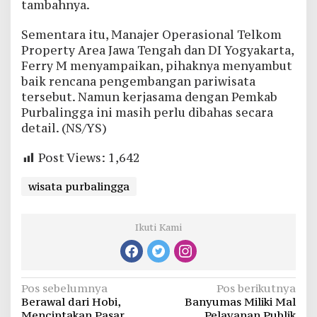
tambahnya.
Sementara itu, Manajer Operasional Telkom
Property Area Jawa Tengah dan DI Yogyakarta,
Ferry M menyampaikan, pihaknya menyambut
baik rencana pengembangan pariwisata
tersebut. Namun kerjasama dengan Pemkab
Purbalingga ini masih perlu dibahas secara
detail. (NS/YS)
Post Views:
1,642
wisata purbalingga
Ikuti Kami
Navigasi
Pos sebelumnya
Pos berikutnya
Berawal dari Hobi,
Banyumas Miliki Mal
pos
Menciptakan Pasar
Pelayanan Publik