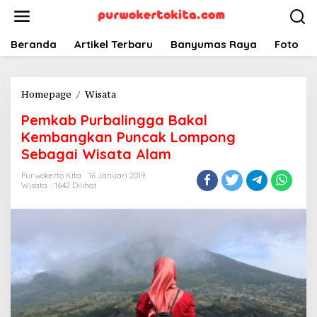
Lewati
ke
konten
Beranda
Artikel Terbaru
Banyumas Raya
Foto
Pemkab
Homepage
/
Wisata
Purbalingga
Pemkab Purbalingga Bakal
Bakal
Kembangkan
Kembangkan Puncak Lompong
Puncak
Sebagai Wisata Alam
Lompong
Sebagai
Purwokerto Kita
16 Januari 2019
Wisata
1642 Dilihat
Wisata
Alam