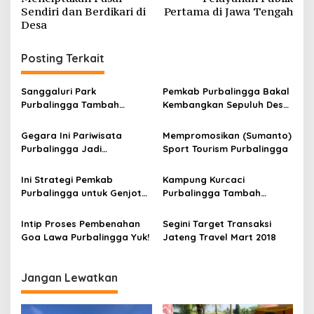
Sendiri dan Berdikari di
Pertama di Jawa Tengah
Desa
Posting Terkait
Sanggaluri Park
Pemkab Purbalingga Bakal
Purbalingga Tambah
Kembangkan Sepuluh Desa
Wahana Baru, Ini
Wisata Rintisan
Bocorannya
Gegara Ini Pariwisata
Mempromosikan (Sumanto)
Purbalingga Jadi
Sport Tourism Purbalingga
Barometer Daerah Lain
Ini Strategi Pemkab
Kampung Kurcaci
Purbalingga untuk Genjot
Purbalingga Tambah
Pariwisata
Wahana Baru, Apa Saja
Ya?
Intip Proses Pembenahan
Segini Target Transaksi
Goa Lawa Purbalingga Yuk!
Jateng Travel Mart 2018
Jangan Lewatkan