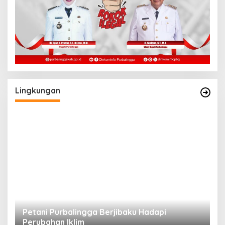
Lingkungan
a
Petani Purbalingga Berjibaku Hadapi
M
Perubahan Iklim
A