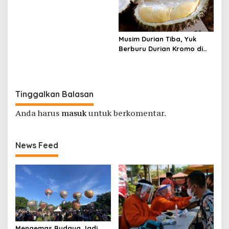
1.224 Wisatawan yang
Datang
Musim Durian Tiba, Yuk
Berburu Durian Kromo di
Kebun Karangsalam
Banyumas
Tinggalkan Balasan
Anda harus
masuk
untuk berkomentar.
News Feed
Mengemas Budaya Jadi