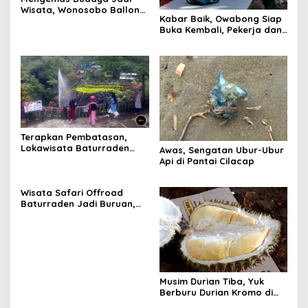
Wisata, Wonosobo Ballon
Kabar Baik, Owabong Siap
Culture Festival Sedot
Buka Kembali, Pekerja dan
Ribuan Penonton
Pedagang Sudah Divaksin
Terapkan Pembatasan,
Lokawisata Baturraden
Awas, Sengatan Ubur-Ubur
Diuji Coba Beroperasi
Api di Pantai Cilacap
Wisata Safari Offroad
Baturraden Jadi Buruan,
Kurang dari 3 Bulan Sudah
1.224 Wisatawan yang
Datang
Musim Durian Tiba, Yuk
Berburu Durian Kromo di
Kebun Karangsalam