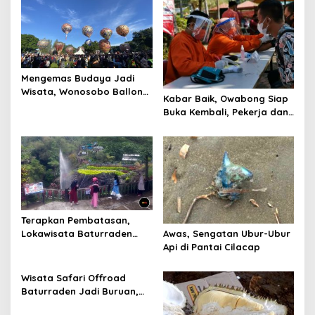
Mengemas Budaya Jadi
Wisata, Wonosobo Ballon
Kabar Baik, Owabong Siap
Culture Festival Sedot
Buka Kembali, Pekerja dan
Ribuan Penonton
Pedagang Sudah Divaksin
Terapkan Pembatasan,
Lokawisata Baturraden
Awas, Sengatan Ubur-Ubur
Diuji Coba Beroperasi
Api di Pantai Cilacap
Wisata Safari Offroad
Baturraden Jadi Buruan,
Kurang dari 3 Bulan Sudah