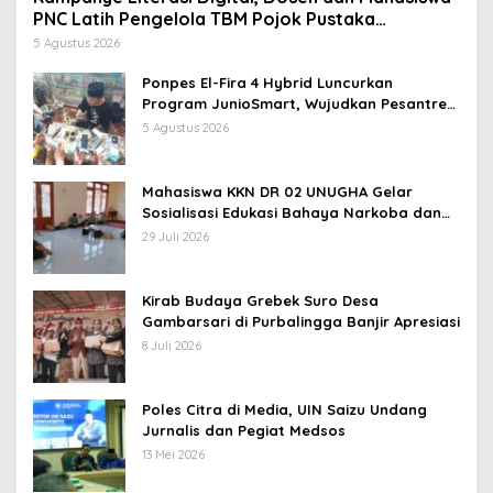
PNC Latih Pengelola TBM Pojok Pustaka
Majenang Produksi Konten Medsos
5 Agustus 2026
Ponpes El-Fira 4 Hybrid Luncurkan
Program JunioSmart, Wujudkan Pesantren
Digital
5 Agustus 2026
Mahasiswa KKN DR 02 UNUGHA Gelar
Sosialisasi Edukasi Bahaya Narkoba dan
Tanggap Ular di Masjid Fathurrahman
29 Juli 2026
Jeruklegi Cilacap
Kirab Budaya Grebek Suro Desa
Gambarsari di Purbalingga Banjir Apresiasi
8 Juli 2026
Poles Citra di Media, UIN Saizu Undang
Jurnalis dan Pegiat Medsos
13 Mei 2026