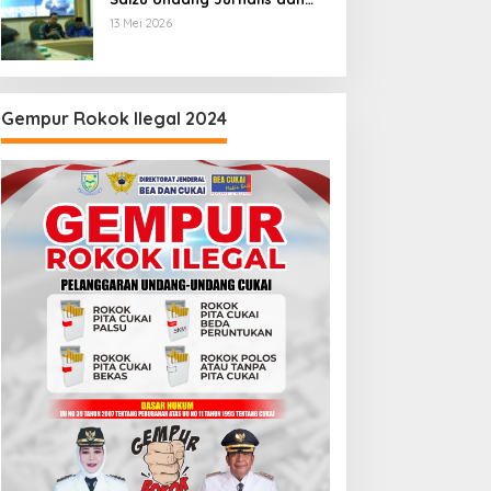
Pegiat Medsos
13 Mei 2026
Gempur Rokok Ilegal 2024