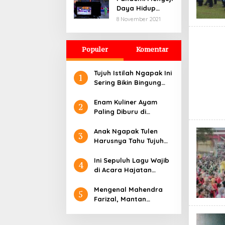
Daya Hidup
Seniman di
8 November 2021
Purbalingga
Hingga ke Titik
Nadir
Populer
Komentar
Tujuh Istilah Ngapak Ini
1
Sering Bikin Bingung
Orang Luar Banyumas
Enam Kuliner Ayam
2
Paling Diburu di
Purwokerto
Anak Ngapak Tulen
3
Harusnya Tahu Tujuh
Istilah Ini
Ini Sepuluh Lagu Wajib
4
di Acara Hajatan
Wilayah Purbalingga
dan Sekitar
Mengenal Mahendra
5
Farizal, Mantan
Cleaning Service yang
Maju di Pilkada