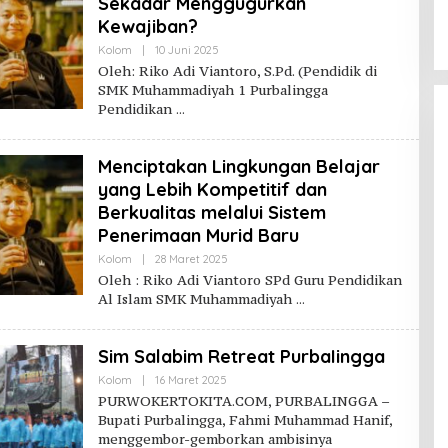
Sekadar Menggugurkan
Kewajiban?
Oleh
Kolom
|
10 Juni 2025
Purwokerto
Oleh: Riko Adi Viantoro, S.Pd. (Pendidik di
Kita
SMK Muhammadiyah 1 Purbalingga
Pendidikan
Menciptakan Lingkungan Belajar
yang Lebih Kompetitif dan
Berkualitas melalui Sistem
Penerimaan Murid Baru
Oleh
Kolom
|
28 Maret 2025
Purwokerto
Oleh : Riko Adi Viantoro SPd Guru Pendidikan
Kita
Al Islam SMK Muhammadiyah
Sim Salabim Retreat PurbaIingga
Oleh
Kolom
|
16 Maret 2025
Purwokerto
PURWOKERTOKITA.COM, PURBALINGGA –
Kita
Bupati Purbalingga, Fahmi Muhammad Hanif,
menggembor-gemborkan ambisinya