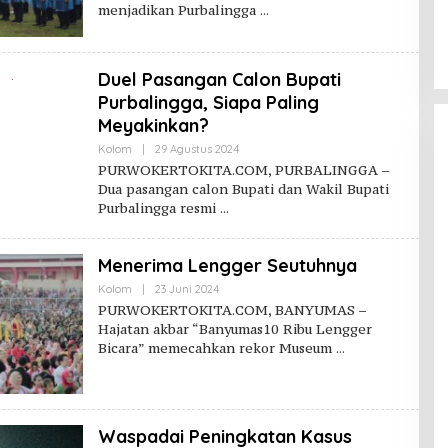
menjadikan Purbalingga
Duel Pasangan Calon Bupati
Purbalingga, Siapa Paling
Meyakinkan?
Oleh
Kolom
|
29 Agustus 2024
Purwokerto
PURWOKERTOKITA.COM, PURBALINGGA –
Kita
Dua pasangan calon Bupati dan Wakil Bupati
Purbalingga resmi
Jalan Budaya Menjaga Tuk
Menerima Lengger Seutuhnya
Sikopyah di Desa Serang
Oleh
Kolom
|
23 Juni 2024
Purbalingga
Purwokerto
Di Lingkungan
|
14 Juli 2024
PURWOKERTOKITA.COM, BANYUMAS –
Kita
Hajatan akbar “Banyumas10 Ribu Lengger
Bicara” memecahkan rekor Museum
Waspadai Peningkatan Kasus