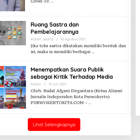
Covid-19.
Ruang Sastra dan
Pembelajarannya
Oleh
Kolom
,
Sastra
|
10 Agustus 2021
Purwokerto
Jika teks sastra dikatakan memiliki bentuk dan
Kita
isi, maka ia memiliki berbagai
Menempatkan Suara Publik
sebagai Kritik Terhadap Media
Oleh
Kolom
|
14 Juli 2021
Purwokerto
Oleh: Rudal Afgani Dirgantara (Ketua Aliansi
Kita
Jurnalis Independen Kota Purwokerto)
PURWOKERTOKITA.COM –
Lihat Selengkapnya