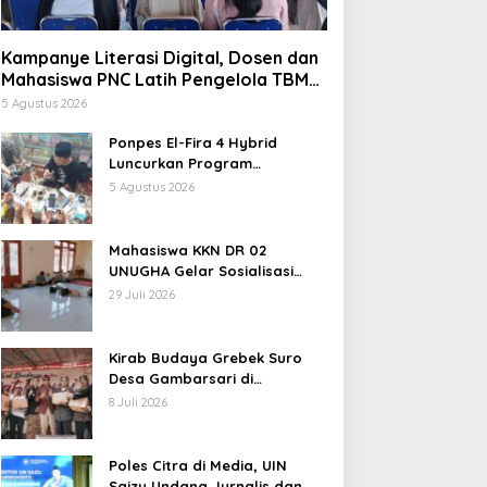
Kampanye Literasi Digital, Dosen dan
Kolom
Mahasiswa PNC Latih Pengelola TBM
Pojok Pustaka Majenang Produksi
Sim Salabim Retreat PurbaIing
5 Agustus 2026
Konten Medsos
Ponpes El-Fira 4 Hybrid
 Maret 2025
Luncurkan Program
JunioSmart, Wujudkan
5 Agustus 2026
Pesantren Digital
Mahasiswa KKN DR 02
UNUGHA Gelar Sosialisasi
Edukasi Bahaya Narkoba dan
29 Juli 2026
Tanggap Ular di Masjid
oles Citra di Media, UIN
Kampanye Literasi Digital,
Fathurrahman Jeruklegi
aizu Undang Jurnalis dan
Dosen dan Mahasiswa PNC
Cilacap
Kirab Budaya Grebek Suro
egiat Medsos
Latih Pengelola TBM Pojok
Desa Gambarsari di
Pustaka Majenang
Purbalingga Banjir Apresiasi
8 Juli 2026
Produksi Konten Medsos
Poles Citra di Media, UIN
Saizu Undang Jurnalis dan