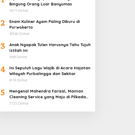
Bingung Orang Luar Banyumas
16171 Dilihat
2
Enam Kuliner Ayam Paling Diburu di
Purwokerto
10540 Dilihat
3
Anak Ngapak Tulen Harusnya Tahu Tujuh
Istilah Ini
9618 Dilihat
4
Ini Sepuluh Lagu Wajib di Acara Hajatan
Wilayah Purbalingga dan Sekitar
8719 Dilihat
5
Mengenal Mahendra Farizal, Mantan
Cleaning Service yang Maju di Pilkada
Purbalingga
5725 Dilihat