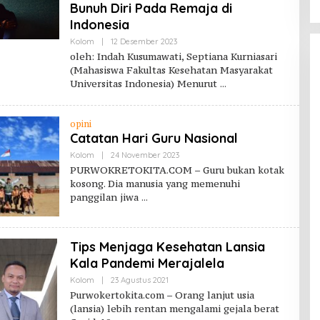
Bunuh Diri Pada Remaja di
Indonesia
Oleh
Kolom
|
12 Desember 2023
Purwokerto
oleh: Indah Kusumawati, Septiana Kurniasari
Kita
(Mahasiswa Fakultas Kesehatan Masyarakat
Universitas Indonesia) Menurut
opini
Catatan Hari Guru Nasional
Oleh
Kolom
|
24 November 2023
Purwokerto
PURWOKRETOKITA.COM – Guru bukan kotak
Kita
kosong. Dia manusia yang memenuhi
panggilan jiwa
Tips Menjaga Kesehatan Lansia
Kala Pandemi Merajalela
Oleh
Kolom
|
23 Agustus 2021
Purwokerto
Purwokertokita.com – Orang lanjut usia
Kita
(lansia) lebih rentan mengalami gejala berat