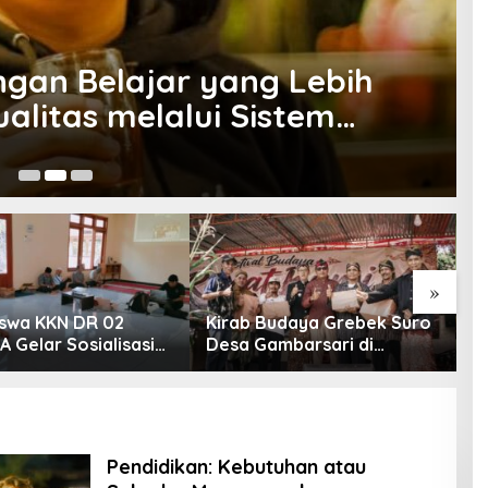
gan Belajar yang Lebih
alitas melalui Sistem
aru
16
»
swa KKN DR 02
Kirab Budaya Grebek Suro
P
 Gelar Sosialisasi
Desa Gambarsari di
S
i Bahaya Narkoba
Purbalingga Banjir
P
nggap Ular di Masjid
Apresiasi
rahman Jeruklegi
p
Pendidikan: Kebutuhan atau