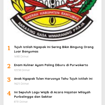
1
Tujuh Istilah Ngapak Ini Sering Bikin Bingung Orang
Luar Banyumas
16183 Dilihat
2
Enam Kuliner Ayam Paling Diburu di Purwokerto
10558 Dilihat
3
Anak Ngapak Tulen Harusnya Tahu Tujuh Istilah Ini
9625 Dilihat
4
Ini Sepuluh Lagu Wajib di Acara Hajatan Wilayah
Purbalingga dan Sekitar
8731 Dilihat