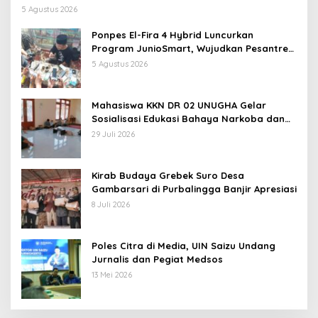
Majenang Produksi Konten Medsos
5 Agustus 2026
Ponpes El-Fira 4 Hybrid Luncurkan
Program JunioSmart, Wujudkan Pesantren
Digital
5 Agustus 2026
Mahasiswa KKN DR 02 UNUGHA Gelar
Sosialisasi Edukasi Bahaya Narkoba dan
Tanggap Ular di Masjid Fathurrahman
29 Juli 2026
Jeruklegi Cilacap
Kirab Budaya Grebek Suro Desa
Gambarsari di Purbalingga Banjir Apresiasi
8 Juli 2026
Poles Citra di Media, UIN Saizu Undang
Jurnalis dan Pegiat Medsos
13 Mei 2026