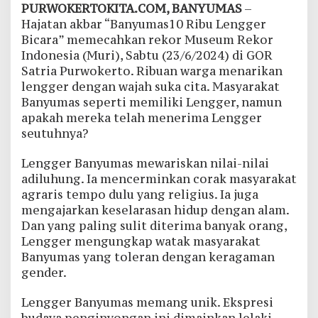
PURWOKERTOKITA.COM, BANYUMAS
–
Hajatan akbar “Banyumas10 Ribu Lengger
Bicara” memecahkan rekor Museum Rekor
Indonesia (Muri), Sabtu (23/6/2024) di GOR
Satria Purwokerto. Ribuan warga menarikan
lengger dengan wajah suka cita. Masyarakat
Banyumas seperti memiliki Lengger, namun
apakah mereka telah menerima Lengger
seutuhnya?
Lengger Banyumas mewariskan nilai-nilai
adiluhung. Ia mencerminkan corak masyarakat
agraris tempo dulu yang religius. Ia juga
mengajarkan keselarasan hidup dengan alam.
Dan yang paling sulit diterima banyak orang,
Lengger mengungkap watak masyarakat
Banyumas yang toleran dengan keragaman
gender.
Lengger Banyumas memang unik. Ekspresi