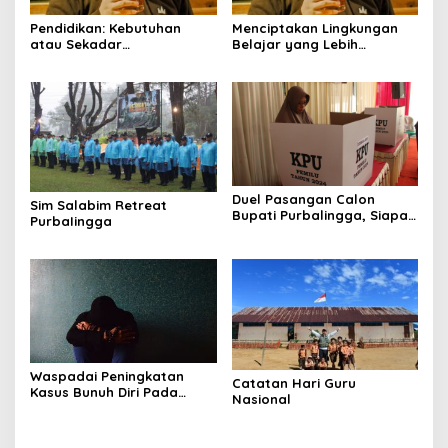
Pendidikan: Kebutuhan
Menciptakan Lingkungan
atau Sekadar
Belajar yang Lebih
Menggugurkan Kewajiban?
Kompetitif dan Berkualitas
melalui Sistem Penerimaan
Murid Baru
Duel Pasangan Calon
Sim Salabim Retreat
Bupati Purbalingga, Siapa
PurbaIingga
Paling Meyakinkan?
Waspadai Peningkatan
Catatan Hari Guru
Kasus Bunuh Diri Pada
Nasional
Remaja di Indonesia