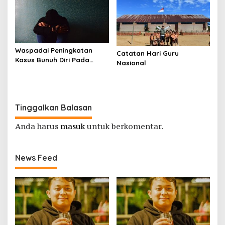
Waspadai Peningkatan
Catatan Hari Guru
Kasus Bunuh Diri Pada
Nasional
Remaja di Indonesia
Tinggalkan Balasan
Anda harus
masuk
untuk berkomentar.
News Feed