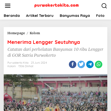
Lewati
ke
konten
Beranda
Artikel Terbaru
Banyumas Raya
Foto
Menerima
Homepage
/
Kolom
Lengger
Menerima Lengger Seutuhnya
Seutuhnya
Catatan dari perhelatan Banyumas 10 ribu Lengger
di GOR Satria Purwokerto
Purwokerto Kita
23 Juni 2024
Kolom
1506 Dilihat