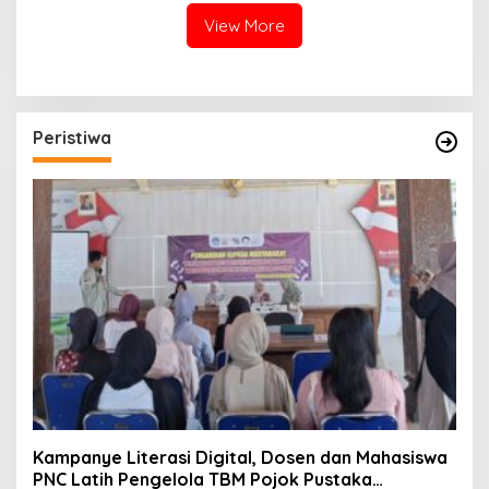
View More
Peristiwa
Kampanye Literasi Digital, Dosen dan Mahasiswa
PNC Latih Pengelola TBM Pojok Pustaka