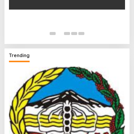
Trending