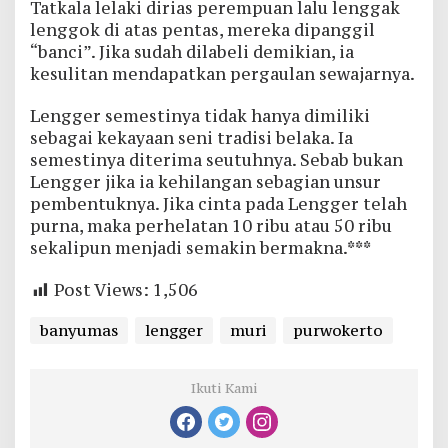
Tatkala lelaki dirias perempuan lalu lenggak
lenggok di atas pentas, mereka dipanggil
“banci”. Jika sudah dilabeli demikian, ia
kesulitan mendapatkan pergaulan sewajarnya.
Lengger semestinya tidak hanya dimiliki
sebagai kekayaan seni tradisi belaka. Ia
semestinya diterima seutuhnya. Sebab bukan
Lengger jika ia kehilangan sebagian unsur
pembentuknya. Jika cinta pada Lengger telah
purna, maka perhelatan 10 ribu atau 50 ribu
sekalipun menjadi semakin bermakna.***
Post Views:
1,506
banyumas
lengger
muri
purwokerto
Ikuti Kami