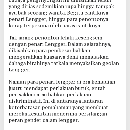
budaya penginyongan ini dimainkan lelaki
yang dirias sedemikian rupa hingga tampak
ayu bak seorang wanita. Begitu cantiknya
penari Lengger, hingga para penontonya
kerap terpesona oleh paras cantiknya.
Tak jarang penonton lelaki kesengsem
dengan penari Lengger. Dalam sejarahnya,
dikisahkan para pembesar bahkan
mengerahkan kuasanya demi memuaskan
dahaga birahinya tatkala menyaksikan geolan
Lengger.
Namun para penari lengger di era kemudian
justru mendapat perlakuan buruk, entah
perisakkan atau bahkan perlakuan
diskriminatif. Ini di antaranya lantaran
keterbatasan pemahaman yang membuat
mereka kesulitan menerima persilangan
peran gender dalam lengger.