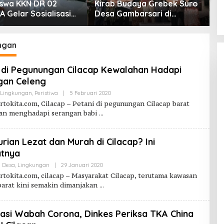
swa KKN DR 02
Kirab Budaya Grebek Suro
P
 Gelar Sosialisasi
Desa Gambarsari di
S
i Bahaya Narkoba
Purbalingga Banjir
P
nggap Ular di Masjid
Apresiasi
rahman Jeruklegi
ngan
p
 di Pegunungan Cilacap Kewalahan Hadapi
gan Celeng
Oleh
Lingkungan
,
Peristiwa
|
5 Februari 2020
Purwokerto
tokita.com, Cilacap – Petani di pegunungan Cilacap barat
Kita
an menghadapi serangan babi
rian Lezat dan Murah di Cilacap? Ini
tnya
Oleh
i Desa
,
Lingkungan
|
29 Januari 2020
Purwokerto
tokita.com, cilacap – Masyarakat Cilacap, terutama kawasan
Kita
barat kini semakin dimanjakan
pasi Wabah Corona, Dinkes Periksa TKA China