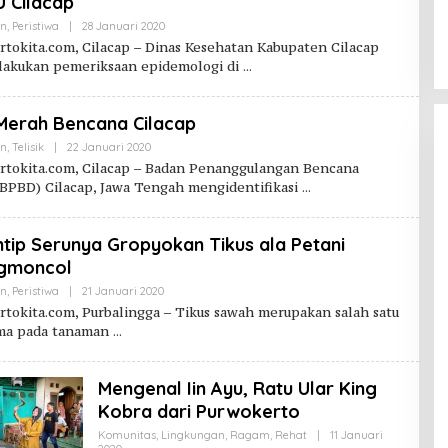
U Cilacap
Oleh
an
,
Peristiwa
|
28 Januari 2020
Purwokerto
tokita.com, Cilacap – Dinas Kesehatan Kabupaten Cilacap
Kita
lakukan pemeriksaan epidemologi di
Merah Bencana Cilacap
Oleh
an
,
Telisik
|
22 Januari 2020
Purwokerto
tokita.com, Cilacap – Badan Penanggulangan Bencana
Kita
BPBD) Cilacap, Jawa Tengah mengidentifikasi
tip Serunya Gropyokan Tikus ala Petani
Jalan Budaya Menjaga Tuk
gmoncol
Sikopyah di Desa Serang
Oleh
an
,
Peristiwa
|
21 Januari 2020
Purbalingga
Di Lingkungan
|
14 Juli 2024
Purwokerto
tokita.com, Purbalingga – Tikus sawah merupakan salah satu
Kita
ama pada tanaman
Mengenal Iin Ayu, Ratu Ular King
Kobra dari Purwokerto
Komunitas
,
Lingkungan
,
Ragam
,
Rehat
|
11 Januari