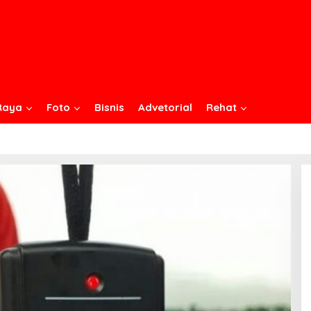
Raya
Foto
Bisnis
Advetorial
Rehat