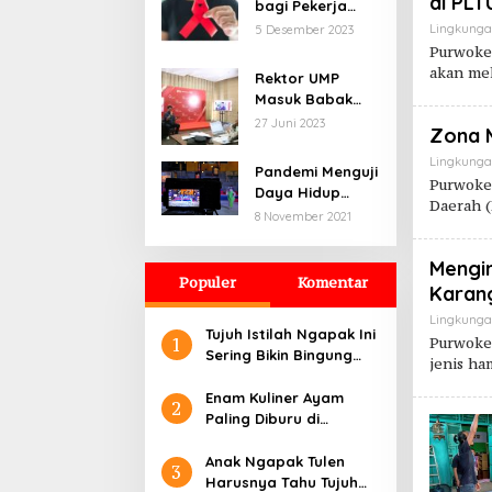
di PLT
bagi Pekerja
Pesantren
dengan HIV AIDS
Lingkung
5 Desember 2023
Digital
Purwoker
akan me
Rektor UMP
Masuk Babak
Penjurian
27 Juni 2023
Zona 
Indonesia
Visionary Leader
Lingkung
Pandemi Menguji
Purwoker
Daya Hidup
Daerah (
Seniman di
8 November 2021
Purbalingga
Hingga ke Titik
Mengin
Nadir
Populer
Komentar
Karan
Lingkung
Tujuh Istilah Ngapak Ini
1
Purwoker
Sering Bikin Bingung
jenis h
Orang Luar Banyumas
Enam Kuliner Ayam
2
Paling Diburu di
Purwokerto
Anak Ngapak Tulen
3
Harusnya Tahu Tujuh