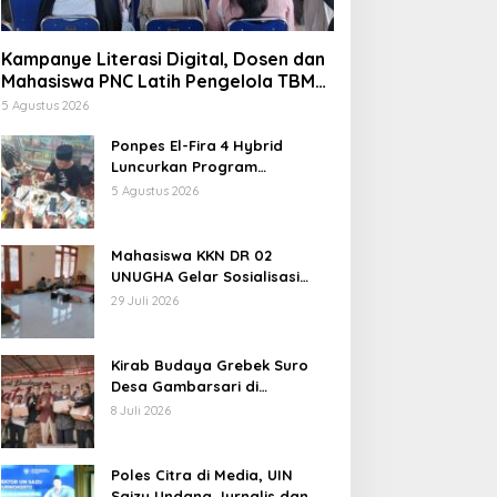
Kampanye Literasi Digital, Dosen dan
Mahasiswa PNC Latih Pengelola TBM
Pojok Pustaka Majenang Produksi
5 Agustus 2026
Konten Medsos
Ponpes El-Fira 4 Hybrid
Luncurkan Program
JunioSmart, Wujudkan
5 Agustus 2026
Pesantren Digital
Lingkungan
Melihat Spesies Mangrove Lang
Mahasiswa KKN DR 02
UNUGHA Gelar Sosialisasi
Anakan, Perlu Upaya Pelestaria
Edukasi Bahaya Narkoba dan
29 Juli 2026
Tanggap Ular di Masjid
 Oktober 2021
Fathurrahman Jeruklegi
Cilacap
Kirab Budaya Grebek Suro
Desa Gambarsari di
Purbalingga Banjir Apresiasi
8 Juli 2026
Poles Citra di Media, UIN
Saizu Undang Jurnalis dan