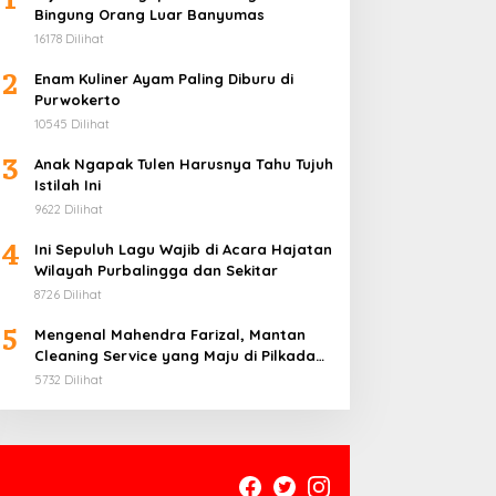
Bingung Orang Luar Banyumas
16178 Dilihat
2
Enam Kuliner Ayam Paling Diburu di
Purwokerto
10545 Dilihat
3
Anak Ngapak Tulen Harusnya Tahu Tujuh
Istilah Ini
9622 Dilihat
4
Ini Sepuluh Lagu Wajib di Acara Hajatan
Wilayah Purbalingga dan Sekitar
8726 Dilihat
5
Mengenal Mahendra Farizal, Mantan
Cleaning Service yang Maju di Pilkada
Purbalingga
5732 Dilihat