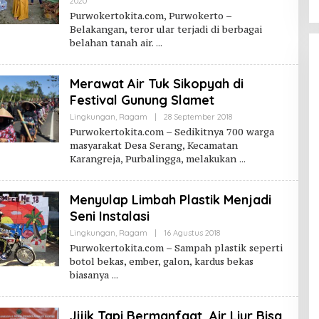
Oleh
2020
Purwokerto
Purwokertokita.com, Purwokerto –
Kita
Belakangan, teror ular terjadi di berbagai
belahan tanah air.
Merawat Air Tuk Sikopyah di
Festival Gunung Slamet
Oleh
Lingkungan
,
Ragam
|
28 September 2018
Purwokerto
Purwokertokita.com – Sedikitnya 700 warga
Kita
masyarakat Desa Serang, Kecamatan
Karangreja, Purbalingga, melakukan
Menyulap Limbah Plastik Menjadi
Seni Instalasi
Oleh
Lingkungan
,
Ragam
|
16 Agustus 2018
Purwokerto
Purwokertokita.com – Sampah plastik seperti
Kita
botol bekas, ember, galon, kardus bekas
biasanya
Jijik Tapi Bermanfaat, Air Liur Bisa