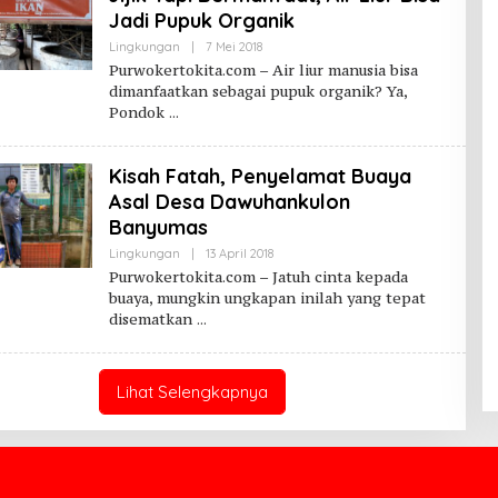
Jadi Pupuk Organik
Oleh
Lingkungan
|
7 Mei 2018
Purwokerto
Purwokertokita.com – Air liur manusia bisa
Kita
dimanfaatkan sebagai pupuk organik? Ya,
Pondok
Kisah Fatah, Penyelamat Buaya
Asal Desa Dawuhankulon
Banyumas
Oleh
Lingkungan
|
13 April 2018
Purwokerto
Purwokertokita.com – Jatuh cinta kepada
Kita
buaya, mungkin ungkapan inilah yang tepat
disematkan
Lihat Selengkapnya