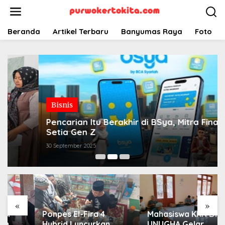
Lewati
ke
konten
Beranda
Artikel Terbaru
Banyumas Raya
Foto
Bisnis
Pencarian Itu Berakhir di BSya, Mitra Finansial
Setia Gen Z
30 September 2025
«
»
Ponpes El-Fira 4
Mahasiswa KKN DR 02
Hybrid Luncurkan
UNUGHA Gelar