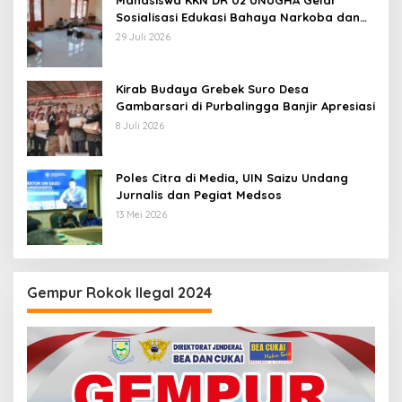
Sosialisasi Edukasi Bahaya Narkoba dan
Tanggap Ular di Masjid Fathurrahman
29 Juli 2026
Jeruklegi Cilacap
Kirab Budaya Grebek Suro Desa
Gambarsari di Purbalingga Banjir Apresiasi
8 Juli 2026
Poles Citra di Media, UIN Saizu Undang
Jurnalis dan Pegiat Medsos
13 Mei 2026
Gempur Rokok Ilegal 2024