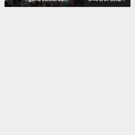
Program JunioSmart,
Sosialisasi Edukasi
Wujudkan Pesantren
Bahaya Narkoba dan
Digital
Tanggap Ular di Masjid
Fathurrahman
Jeruklegi Cilacap