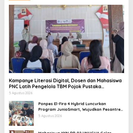
Kampanye Literasi Digital, Dosen dan Mahasiswa
PNC Latih Pengelola TBM Pojok Pustaka
Majenang Produksi Konten Medsos
5 Agustus 2026
Ponpes El-Fira 4 Hybrid Luncurkan
Program JunioSmart, Wujudkan Pesantren
Digital
5 Agustus 2026
Mahasiswa KKN DR 02 UNUGHA Gelar