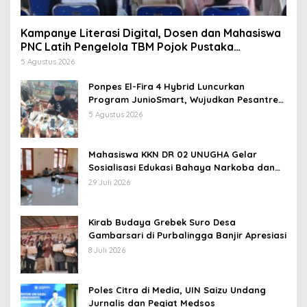
Kampanye Literasi Digital, Dosen dan Mahasiswa
PNC Latih Pengelola TBM Pojok Pustaka
Majenang Produksi Konten Medsos
5 Agustus 2026
Ponpes El-Fira 4 Hybrid Luncurkan
Program JunioSmart, Wujudkan Pesantren
Digital
5 Agustus 2026
Mahasiswa KKN DR 02 UNUGHA Gelar
Sosialisasi Edukasi Bahaya Narkoba dan
Tanggap Ular di Masjid Fathurrahman
29 Juli 2026
Jeruklegi Cilacap
Kirab Budaya Grebek Suro Desa
Gambarsari di Purbalingga Banjir Apresiasi
8 Juli 2026
Poles Citra di Media, UIN Saizu Undang
Jurnalis dan Pegiat Medsos