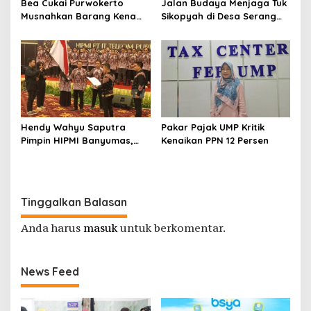
Bea Cukai Purwokerto
Jalan Budaya Menjaga Tuk
Musnahkan Barang Kena
Sikopyah di Desa Serang
Cukai Ilegal Senilai Rp 3,13
Purbalingga
Miliar
Hendy Wahyu Saputra
Pakar Pajak UMP Kritik
Pimpin HIPMI Banyumas,
Kenaikan PPN 12 Persen
Fokus Garap Pengusaha
Muda Perguruan Tinggi
Tinggalkan Balasan
Anda harus
masuk
untuk berkomentar.
News Feed