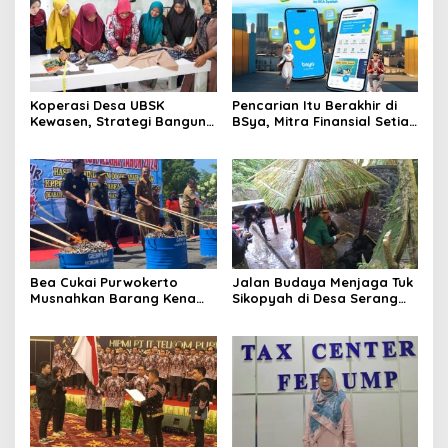
Koperasi Desa UBSK
Pencarian Itu Berakhir di
Kewasen, Strategi Bangun
BSya, Mitra Finansial Setia
Ekonomi Desa
Gen Z
Karangkandri di Cilacap
Bea Cukai Purwokerto
Jalan Budaya Menjaga Tuk
Musnahkan Barang Kena
Sikopyah di Desa Serang
Cukai Ilegal Senilai Rp 3,13
Purbalingga
Miliar