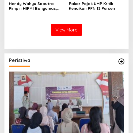
Hendy Wahyu Saputra
Pakar Pajak UMP Kritik
Pimpin HIPMI Banyumas,
Kenaikan PPN 12 Persen
Fokus Garap Pengusaha
Muda Perguruan Tinggi
View More
Peristiwa