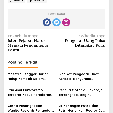
Ikuti Kami
Navigasi
Pos sebelumnya
Pos berikutnya
Isteri Pejabat Harus
Pengedar Uang Palsu
pos
Menjadi Pendamping
Ditangkap Polisi
Positif
Posting Terkait
Maestro Lengger Dariah
Sindikat Pengedar Obat
Hidup Kembali Dalam
Keras di Banyumas
Sentuhan Seni dan
Tertangkap, Ribuan Butir Pil
Teknologi
Disita
Pria Asal Purwokerto
Pencuri Motor di Sokaraja
Terseret Kasus Peredaran
Tertangkap, Begini
Obat Psikotropika
Kronologinya
Cerita Penangkapan
25 Kontingen Putra dan
Wanita Residivis Pengedar
Putri Meriahkan Rector Cup