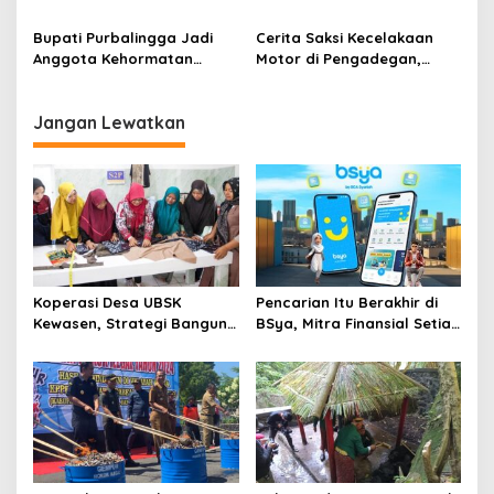
Ribuan Obat Psikotropika
Voli 2025 UMP
di Banyumas
Bupati Purbalingga Jadi
Cerita Saksi Kecelakaan
Anggota Kehormatan
Motor di Pengadegan,
Pemuda Muhammadiyah
Ngebut Sebelum Nabrak
Jangan Lewatkan
Koperasi Desa UBSK
Pencarian Itu Berakhir di
Kewasen, Strategi Bangun
BSya, Mitra Finansial Setia
Ekonomi Desa
Gen Z
Karangkandri di Cilacap