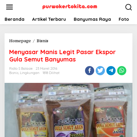
Lewati
ke
konten
Beranda
Artikel Terbaru
Banyumas Raya
Foto
Menyasar
Homepage
/
Bisnis
Manis
Menyasar Manis Legit Pasar Ekspor
Legit
Pasar
Gula Semut Banyumas
Ekspor
Ridlo S Balasie
23 Maret 2016
Gula
Bisnis
,
Lingkungan
1818 Dilihat
Semut
Banyumas