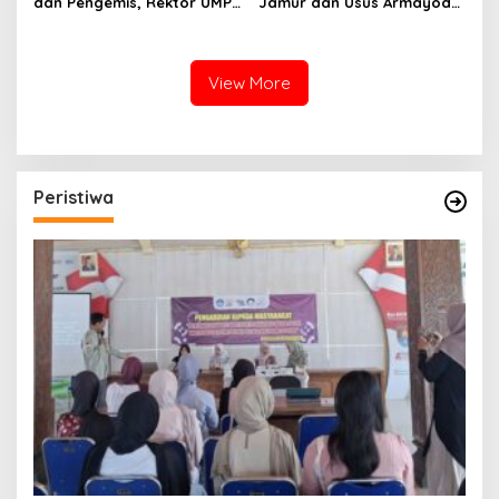
dan Pengemis, Rektor UMP
Jamur dan Usus Armayoda,
Diganjar Visionary Leader
Cemilan Paling Kriuk dari
Bersama Mentri Kelautan
Purbalingga
dan Perikanan
View More
Peristiwa