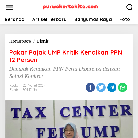
Lewati
ke
konten
Beranda
Artikel Terbaru
Banyumas Raya
Foto
Pakar
Homepage
/
Bisnis
Pajak
Pakar Pajak UMP Kritik Kenaikan PPN
UMP
Kritik
12 Persen
Kenaikan
Dampak Kenaikan PPN Perlu Dibarengi dengan
PPN
Solusi Konkret
12
Persen
Rudolf
22 Maret 2024
Bisnis
1804 Dilihat