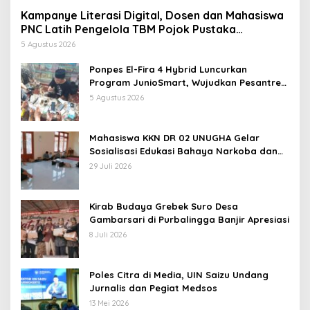
Kampanye Literasi Digital, Dosen dan Mahasiswa
PNC Latih Pengelola TBM Pojok Pustaka
Majenang Produksi Konten Medsos
5 Agustus 2026
Ponpes El-Fira 4 Hybrid Luncurkan
Program JunioSmart, Wujudkan Pesantren
Digital
5 Agustus 2026
Mahasiswa KKN DR 02 UNUGHA Gelar
Sosialisasi Edukasi Bahaya Narkoba dan
Tanggap Ular di Masjid Fathurrahman
29 Juli 2026
Jeruklegi Cilacap
Kirab Budaya Grebek Suro Desa
Gambarsari di Purbalingga Banjir Apresiasi
8 Juli 2026
Poles Citra di Media, UIN Saizu Undang
Jurnalis dan Pegiat Medsos
13 Mei 2026