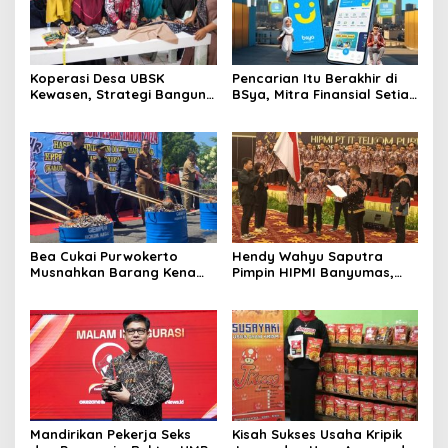
Koperasi Desa UBSK
Pencarian Itu Berakhir di
Kewasen, Strategi Bangun
BSya, Mitra Finansial Setia
Ekonomi Desa
Gen Z
Karangkandri di Cilacap
Bea Cukai Purwokerto
Hendy Wahyu Saputra
Musnahkan Barang Kena
Pimpin HIPMI Banyumas,
Cukai Ilegal Senilai Rp 3,13
Fokus Garap Pengusaha
Miliar
Muda Perguruan Tinggi
Mandirikan Pekerja Seks
Kisah Sukses Usaha Kripik