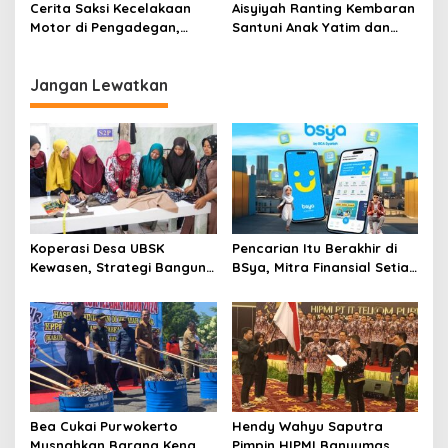
di Banyumas
Cerita Saksi Kecelakaan
Aisyiyah Ranting Kembaran
Motor di Pengadegan,
Santuni Anak Yatim dan
Ngebut Sebelum Nabrak
Kurang Mampu di SDN
Kembaran
Jangan Lewatkan
Koperasi Desa UBSK
Pencarian Itu Berakhir di
Kewasen, Strategi Bangun
BSya, Mitra Finansial Setia
Ekonomi Desa
Gen Z
Karangkandri di Cilacap
Bea Cukai Purwokerto
Hendy Wahyu Saputra
Musnahkan Barang Kena
Pimpin HIPMI Banyumas,