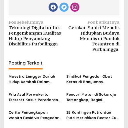
Navigasi
Pos sebelumnya
Pos berikutnya
Teknologi Digital untuk
Gerakan Santri Menulis
pos
Pengembangan Kualitas
Hidupkan Budaya
Hidup Penyandang
Menulis di Pondok
Disabilitas Purbalingga
Pesantren di
Purbalingga
Posting Terkait
Maestro Lengger Dariah
Sindikat Pengedar Obat
Hidup Kembali Dalam
Keras di Banyumas
Sentuhan Seni dan
Tertangkap, Ribuan Butir Pil
Teknologi
Disita
Pria Asal Purwokerto
Pencuri Motor di Sokaraja
Terseret Kasus Peredaran
Tertangkap, Begini
Obat Psikotropika
Kronologinya
Cerita Penangkapan
25 Kontingen Putra dan
Wanita Residivis Pengedar
Putri Meriahkan Rector Cup
Ribuan Obat Psikotropika
Voli 2025 UMP