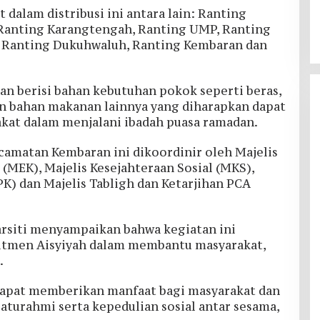
 dalam distribusi ini antara lain: Ranting
 Ranting Karangtengah, Ranting UMP, Ranting
, Ranting Dukuhwaluh, Ranting Kembaran dan
n berisi bahan kebutuhan pokok seperti beras,
an bahan makanan lainnya yang diharapkan dapat
at dalam menjalani ibadah puasa ramadan.
camatan Kembaran ini dikoordinir oleh Majelis
MEK), Majelis Kesejahteraan Sosial (MKS),
K) dan Majelis Tabligh dan Ketarjihan PCA
Jalan Budaya Menjaga Tuk
Sikopyah di Desa Serang
Purbalingga
Di Lingkungan
|
14 Juli 2024
arsiti menyampaikan bahwa kegiatan ini
itmen Aisyiyah dalam membantu masyarakat,
.
dapat memberikan manfaat bagi masyarakat dan
aturahmi serta kepedulian sosial antar sesama,