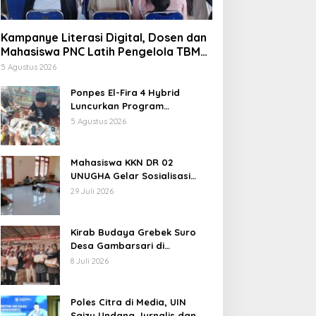
Kampanye Literasi Digital, Dosen dan
Mahasiswa PNC Latih Pengelola TBM
Pojok Pustaka Majenang Produksi
5 Agustus 2026
Konten Medsos
Ponpes El-Fira 4 Hybrid
Luncurkan Program
JunioSmart, Wujudkan
5 Agustus 2026
Pesantren Digital
Mahasiswa KKN DR 02
UNUGHA Gelar Sosialisasi
Edukasi Bahaya Narkoba dan
29 Juli 2026
Tanggap Ular di Masjid
Fathurrahman Jeruklegi
Cilacap
Kirab Budaya Grebek Suro
Desa Gambarsari di
Purbalingga Banjir Apresiasi
8 Juli 2026
Poles Citra di Media, UIN
Saizu Undang Jurnalis dan