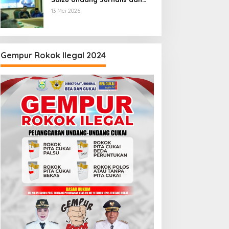
Pegiat Medsos
13 Mei 2026
Gempur Rokok Ilegal 2024