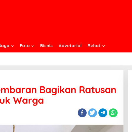
Raya
Foto
Bisnis
Advetorial
Rehat
embaran Bagikan Ratusan
tuk Warga