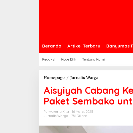
Beranda
Artikel Terbaru
Banyumas 
Redaksi
Kode Etik
Tentang Kami
Aisyiyah
Homepage
/
Jurnalis Warga
Cabang
Aisyiyah Cabang K
Kembaran
Bagikan
Paket Sembako un
Ratusan
Paket
Sembako
Purwokerto Kita
16 Maret 2025
Jurnalis Warga
781 Dilihat
untuk
Warga