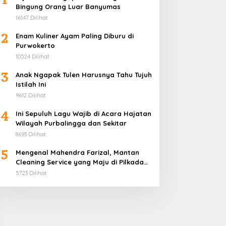
Bingung Orang Luar Banyumas
16147 Dilihat
2
Enam Kuliner Ayam Paling Diburu di
Purwokerto
10524 Dilihat
3
Anak Ngapak Tulen Harusnya Tahu Tujuh
Istilah Ini
9612 Dilihat
4
Ini Sepuluh Lagu Wajib di Acara Hajatan
Wilayah Purbalingga dan Sekitar
8693 Dilihat
5
Mengenal Mahendra Farizal, Mantan
Cleaning Service yang Maju di Pilkada
Purbalingga
5723 Dilihat