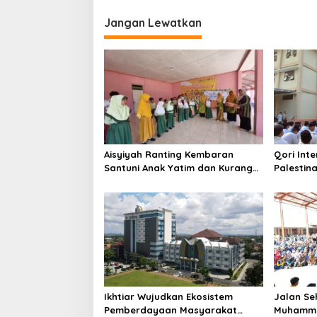
Jangan Lewatkan
Aisyiyah Ranting Kembaran
Qori Int
Santuni Anak Yatim dan Kurang
Palestin
Mampu di SDN Kembaran
Cinta Al
MBS Bum
Ikhtiar Wujudkan Ekosistem
Jalan Se
Pemberdayaan Masyarakat
Muhamma