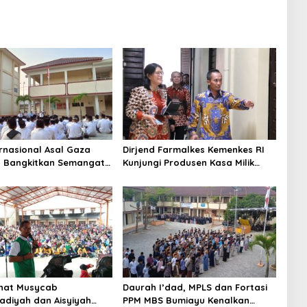
ernasional Asal Gaza
Dirjend Farmalkes Kemenkes RI
a Bangkitkan Semangat
Kunjungi Produsen Kasa Milik
quran Santri Pesantren
Ketua LPP PWM Jawa Tengah di
iayu
Pekalongan
hat Musycab
Daurah I’dad, MPLS dan Fortasi
diyah dan Aisyiyah
PPM MBS Bumiayu Kenalkan