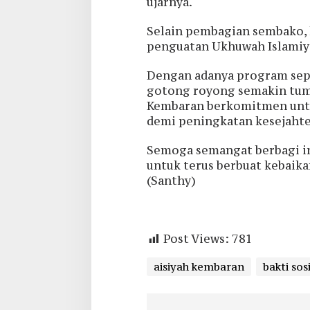
ujarnya.
Selain pembagian sembako, k
penguatan Ukhuwah Islamiya
Dengan adanya program sepe
gotong royong semakin tumb
Kembaran berkomitmen untu
demi peningkatan kesejahte
Semoga semangat berbagi ini
untuk terus berbuat kebaika
(Santhy)
Post Views:
781
aisiyah kembaran
bakti sos