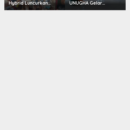
Hybrid Luncurkan
UNUGHA Gelar
Program JunioSmart,
Sosialisasi Edukasi
Wujudkan Pesantren
Bahaya Narkoba dan
Digital
Tanggap Ular di Masjid
Fathurrahman
Jeruklegi Cilacap