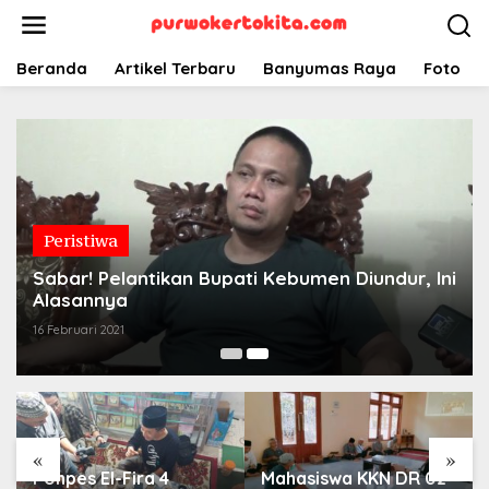
Lewati
ke
konten
Beranda
Artikel Terbaru
Banyumas Raya
Foto
Peristiwa
Sabar! Pelantikan Bupati Kebumen Diundur, Ini
Alasannya
16 Februari 2021
«
»
Ponpes El-Fira 4
Mahasiswa KKN DR 02