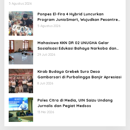
Majenang Produksi Konten Medsos
5 Agustus 2026
Ponpes El-Fira 4 Hybrid Luncurkan
Program JunioSmart, Wujudkan Pesantren
Digital
5 Agustus 2026
Mahasiswa KKN DR 02 UNUGHA Gelar
Sosialisasi Edukasi Bahaya Narkoba dan
Tanggap Ular di Masjid Fathurrahman
29 Juli 2026
Jeruklegi Cilacap
Kirab Budaya Grebek Suro Desa
Gambarsari di Purbalingga Banjir Apresiasi
8 Juli 2026
Poles Citra di Media, UIN Saizu Undang
Jurnalis dan Pegiat Medsos
13 Mei 2026