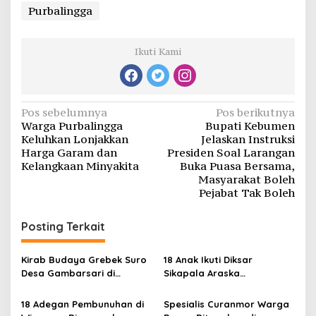
Purbalingga
Ikuti Kami
Navigasi
Pos sebelumnya
Pos berikutnya
Warga Purbalingga
Bupati Kebumen
pos
Keluhkan Lonjakkan
Jelaskan Instruksi
Harga Garam dan
Presiden Soal Larangan
Kelangkaan Minyakita
Buka Puasa Bersama,
Masyarakat Boleh
Pejabat Tak Boleh
Posting Terkait
Kirab Budaya Grebek Suro
18 Anak Ikuti Diksar
Desa Gambarsari di
Sikapala Araska
Purbalingga Banjir
Purbalingga
Apresiasi
18 Adegan Pembunuhan di
Spesialis Curanmor Warga