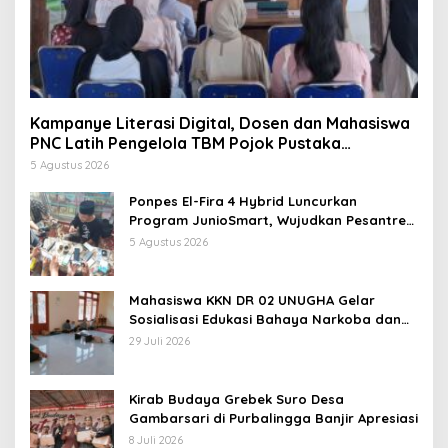
Kampanye Literasi Digital, Dosen dan Mahasiswa
PNC Latih Pengelola TBM Pojok Pustaka
Majenang Produksi Konten Medsos
5 Agustus 2026
Ponpes El-Fira 4 Hybrid Luncurkan
Program JunioSmart, Wujudkan Pesantren
Digital
5 Agustus 2026
Mahasiswa KKN DR 02 UNUGHA Gelar
Sosialisasi Edukasi Bahaya Narkoba dan
Tanggap Ular di Masjid Fathurrahman
29 Juli 2026
Jeruklegi Cilacap
Kirab Budaya Grebek Suro Desa
Gambarsari di Purbalingga Banjir Apresiasi
8 Juli 2026