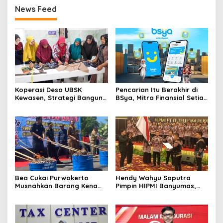
News Feed
Koperasi Desa UBSK
Pencarian Itu Berakhir di
Kewasen, Strategi Bangun
BSya, Mitra Finansial Setia
Ekonomi Desa
Gen Z
Karangkandri di Cilacap
Bea Cukai Purwokerto
Hendy Wahyu Saputra
Musnahkan Barang Kena
Pimpin HIPMI Banyumas,
Cukai Ilegal Senilai Rp 3,13
Fokus Garap Pengusaha
Miliar
Muda Perguruan Tinggi