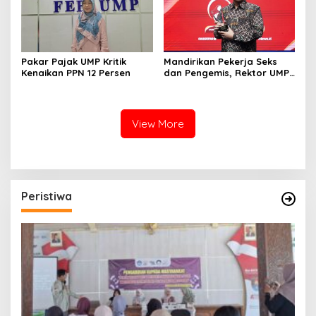
Pakar Pajak UMP Kritik
Mandirikan Pekerja Seks
Kenaikan PPN 12 Persen
dan Pengemis, Rektor UMP
Diganjar Visionary Leader
Bersama Mentri Kelautan
dan Perikanan
View More
Peristiwa