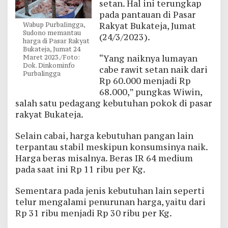
setan. Hal ini terungkap
pada pantauan di Pasar
Rakyat Bukateja, Jumat
Wabup PurbaIingga,
Sudono memantau
(24/3/2023).
harga di Pasar Rakyat
Bukateja, Jumat 24
“Yang naiknya lumayan
Maret 2023./Foto:
Dok. Dinkominfo
cabe rawit setan naik dari
Purbalingga
Rp 60.000 menjadi Rp
68.000,” pungkas Wiwin,
salah satu pedagang kebutuhan pokok di pasar
rakyat Bukateja.
Selain cabai, harga kebutuhan pangan lain
terpantau stabil meskipun konsumsinya naik.
Harga beras misalnya. Beras IR 64 medium
pada saat ini Rp 11 ribu per Kg.
Sementara pada jenis kebutuhan lain seperti
telur mengalami penurunan harga, yaitu dari
Rp 31 ribu menjadi Rp 30 ribu per Kg.