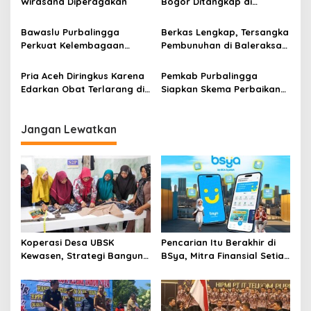
Wirasana Diperagakan
Bogor Ditangkap di
Purbalingga, Kerap Beraksi
di Halaman Masjid Hingga
Bawaslu Purbalingga
Berkas Lengkap, Tersangka
Rumah Kos
Perkuat Kelembagaan
Pembunuhan di Baleraksa
Pengawas Pemilu
Dilimpahkan ke Kejari
Purbalingga
Pria Aceh Diringkus Karena
Pemkab Purbalingga
Edarkan Obat Terlarang di
Siapkan Skema Perbaikan
Gubuk Desa Jetis
Jalan Longsor di
Purbalingga
Panusupan
Jangan Lewatkan
Koperasi Desa UBSK
Pencarian Itu Berakhir di
Kewasen, Strategi Bangun
BSya, Mitra Finansial Setia
Ekonomi Desa
Gen Z
Karangkandri di Cilacap