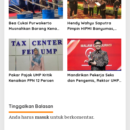
Bea Cukai Purwokerto
Hendy Wahyu Saputra
Musnahkan Barang Kena
Pimpin HIPMI Banyumas,
Cukai Ilegal Senilai Rp 3,13
Fokus Garap Pengusaha
Miliar
Muda Perguruan Tinggi
Pakar Pajak UMP Kritik
Mandirikan Pekerja Seks
Kenaikan PPN 12 Persen
dan Pengemis, Rektor UMP
Diganjar Visionary Leader
Bersama Mentri Kelautan
dan Perikanan
Tinggalkan Balasan
Anda harus
masuk
untuk berkomentar.