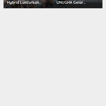
Hybrid Luncurkan
UNUGHA Gelar
Program JunioSmart,
Sosialisasi Edukasi
Wujudkan Pesantren
Bahaya Narkoba dan
Digital
Tanggap Ular di Masjid
Fathurrahman
Jeruklegi Cilacap