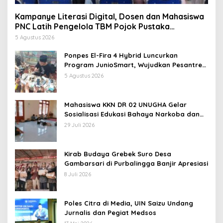
Kampanye Literasi Digital, Dosen dan Mahasiswa
PNC Latih Pengelola TBM Pojok Pustaka
Majenang Produksi Konten Medsos
5 Agustus 2026
Ponpes El-Fira 4 Hybrid Luncurkan
Program JunioSmart, Wujudkan Pesantren
Digital
5 Agustus 2026
Mahasiswa KKN DR 02 UNUGHA Gelar
Sosialisasi Edukasi Bahaya Narkoba dan
Tanggap Ular di Masjid Fathurrahman
29 Juli 2026
Jeruklegi Cilacap
Kirab Budaya Grebek Suro Desa
Gambarsari di Purbalingga Banjir Apresiasi
8 Juli 2026
Poles Citra di Media, UIN Saizu Undang
Jurnalis dan Pegiat Medsos