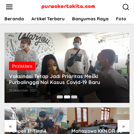
Lewati
ke
konten
Beranda
Artikel Terbaru
Banyumas Raya
Foto
Peristiwa
Vaksinasi Tetap Jadi Prioritas Meski
Purbalingga Nol Kasus Covid-19 Baru
13 Desember 2021
«
»
Ponpes El-Fira 4
Mahasiswa KKN DR 02