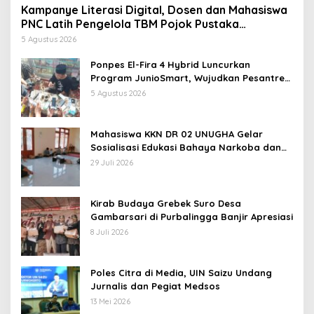
Kampanye Literasi Digital, Dosen dan Mahasiswa
PNC Latih Pengelola TBM Pojok Pustaka
Majenang Produksi Konten Medsos
5 Agustus 2026
Ponpes El-Fira 4 Hybrid Luncurkan
Program JunioSmart, Wujudkan Pesantren
Digital
5 Agustus 2026
Mahasiswa KKN DR 02 UNUGHA Gelar
Sosialisasi Edukasi Bahaya Narkoba dan
Tanggap Ular di Masjid Fathurrahman
29 Juli 2026
Jeruklegi Cilacap
Kirab Budaya Grebek Suro Desa
Gambarsari di Purbalingga Banjir Apresiasi
8 Juli 2026
Poles Citra di Media, UIN Saizu Undang
Jurnalis dan Pegiat Medsos
13 Mei 2026