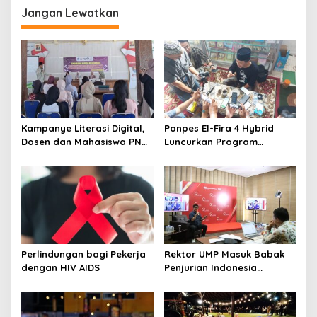
Jangan Lewatkan
Kampanye Literasi Digital,
Ponpes El-Fira 4 Hybrid
Dosen dan Mahasiswa PNC
Luncurkan Program
Latih Pengelola TBM Pojok
JunioSmart, Wujudkan
Pustaka Majenang Produksi
Pesantren Digital
Konten Medsos
Perlindungan bagi Pekerja
Rektor UMP Masuk Babak
dengan HIV AIDS
Penjurian Indonesia
Visionary Leader