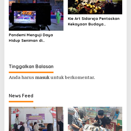
Kie Art Sidareja Pentaskan
Kekayaan Budaya
Purbalingga di Pulau
Pandemi Menguji Daya
Dewata
Hidup Seniman di
Purbalingga Hingga ke Titik
Nadir
Tinggalkan Balasan
Anda harus
masuk
untuk berkomentar.
News Feed