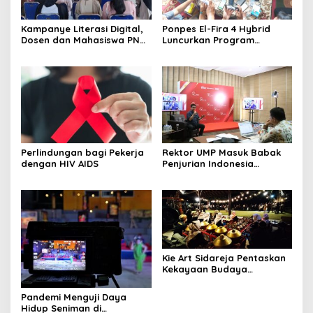
Kampanye Literasi Digital,
Ponpes El-Fira 4 Hybrid
Dosen dan Mahasiswa PNC
Luncurkan Program
Latih Pengelola TBM Pojok
JunioSmart, Wujudkan
Pustaka Majenang Produksi
Pesantren Digital
Konten Medsos
Perlindungan bagi Pekerja
Rektor UMP Masuk Babak
dengan HIV AIDS
Penjurian Indonesia
Visionary Leader
Kie Art Sidareja Pentaskan
Kekayaan Budaya
Purbalingga di Pulau
Dewata
Pandemi Menguji Daya
Hidup Seniman di