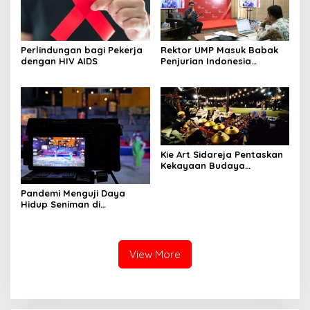
Perlindungan bagi Pekerja
Rektor UMP Masuk Babak
dengan HIV AIDS
Penjurian Indonesia
Visionary Leader
Kie Art Sidareja Pentaskan
Kekayaan Budaya
Purbalingga di Pulau
Dewata
Pandemi Menguji Daya
Hidup Seniman di
Purbalingga Hingga ke Titik
Nadir
View More