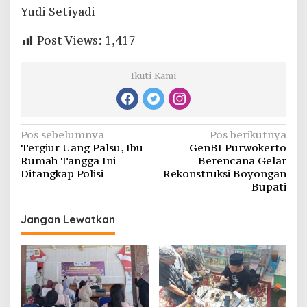
Yudi Setiyadi
Post Views:
1,417
Ikuti Kami
Navigasi
Pos sebelumnya
Pos berikutnya
Tergiur Uang Palsu, Ibu
GenBI Purwokerto
pos
Rumah Tangga Ini
Berencana Gelar
Ditangkap Polisi
Rekonstruksi Boyongan
Bupati
Jangan Lewatkan