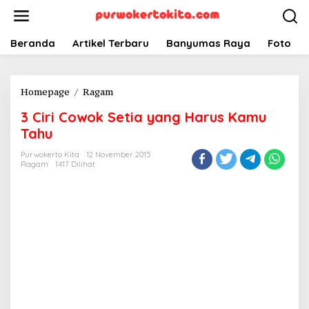
Lewati
ke
konten
Beranda
Artikel Terbaru
Banyumas Raya
Foto
3
Homepage
/
Ragam
Ciri
3 Ciri Cowok Setia yang Harus Kamu
Cowok
Setia
Tahu
yang
Purwokerto Kita
12 November 2015
Harus
Ragam
1417 Dilihat
Kamu
Tahu