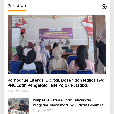
Peristiwa
Kampanye Literasi Digital, Dosen dan Mahasiswa
PNC Latih Pengelola TBM Pojok Pustaka
Majenang Produksi Konten Medsos
5 Agustus 2026
Ponpes El-Fira 4 Hybrid Luncurkan
Program JunioSmart, Wujudkan Pesantren
Digital
5 Agustus 2026