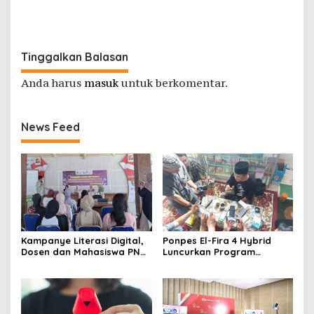
Purbalingga Hingga ke Titik
Nadir
Tinggalkan Balasan
Anda harus
masuk
untuk berkomentar.
News Feed
Kampanye Literasi Digital,
Ponpes El-Fira 4 Hybrid
Dosen dan Mahasiswa PNC
Luncurkan Program
Latih Pengelola TBM Pojok
JunioSmart, Wujudkan
Pustaka Majenang Produksi
Pesantren Digital
Konten Medsos