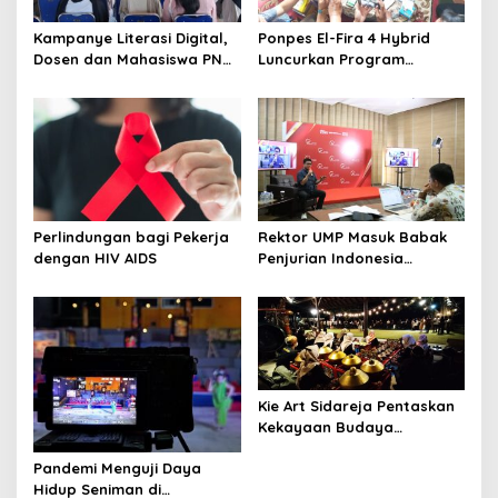
Kampanye Literasi Digital,
Ponpes El-Fira 4 Hybrid
Dosen dan Mahasiswa PNC
Luncurkan Program
Latih Pengelola TBM Pojok
JunioSmart, Wujudkan
Pustaka Majenang Produksi
Pesantren Digital
Konten Medsos
Perlindungan bagi Pekerja
Rektor UMP Masuk Babak
dengan HIV AIDS
Penjurian Indonesia
Visionary Leader
Kie Art Sidareja Pentaskan
Kekayaan Budaya
Purbalingga di Pulau
Pandemi Menguji Daya
Dewata
Hidup Seniman di