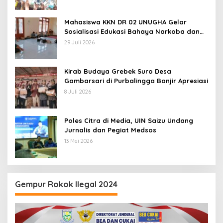
Mahasiswa KKN DR 02 UNUGHA Gelar
Sosialisasi Edukasi Bahaya Narkoba dan
Tanggap Ular di Masjid Fathurrahman
29 Juli 2026
Jeruklegi Cilacap
Kirab Budaya Grebek Suro Desa
Gambarsari di Purbalingga Banjir Apresiasi
8 Juli 2026
Poles Citra di Media, UIN Saizu Undang
Jurnalis dan Pegiat Medsos
13 Mei 2026
Gempur Rokok Ilegal 2024