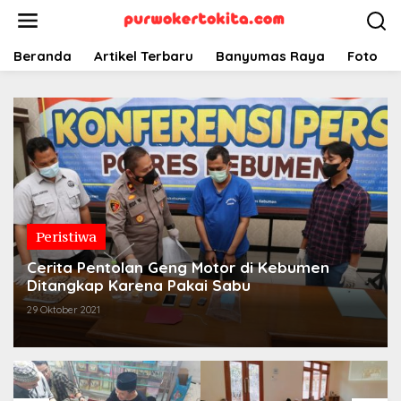
Lewati
ke
konten
Beranda
Artikel Terbaru
Banyumas Raya
Foto
Peristiwa
Cerita Pentolan Geng Motor di Kebumen
Ditangkap Karena Pakai Sabu
29 Oktober 2021