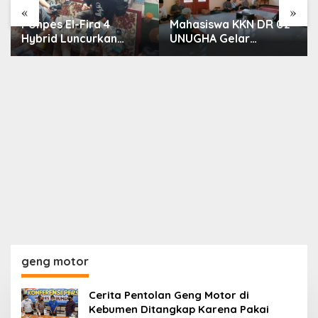
«
»
Ponpes El-Fira 4
Mahasiswa KKN DR 02
Hybrid Luncurkan
UNUGHA Gelar
Program JunioSmart,
Sosialisasi Edukasi
Wujudkan Pesantren
Bahaya Narkoba dan
Digital
Tanggap Ular di Masjid
Fathurrahman
Jeruklegi Cilacap
geng motor
Cerita Pentolan Geng Motor di
Kebumen Ditangkap Karena Pakai