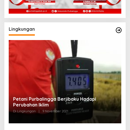
Lingkungan
a
Petani Purbalingga Berjibaku Hadapi
M
Perubahan Iklim
A
Di Lingkungan
|
9 November 2021
Di