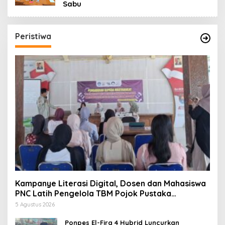
Sabu
Peristiwa
Kampanye Literasi Digital, Dosen dan Mahasiswa
PNC Latih Pengelola TBM Pojok Pustaka
Majenang Produksi Konten Medsos
5 Agustus 2026
Ponpes El-Fira 4 Hybrid Luncurkan