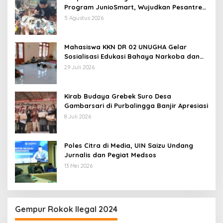
Program JunioSmart, Wujudkan Pesantren
Digital
5 Agustus 2026
Mahasiswa KKN DR 02 UNUGHA Gelar
Sosialisasi Edukasi Bahaya Narkoba dan
Tanggap Ular di Masjid Fathurrahman
29 Juli 2026
Jeruklegi Cilacap
Kirab Budaya Grebek Suro Desa
Gambarsari di Purbalingga Banjir Apresiasi
8 Juli 2026
Poles Citra di Media, UIN Saizu Undang
Jurnalis dan Pegiat Medsos
13 Mei 2026
Gempur Rokok Ilegal 2024