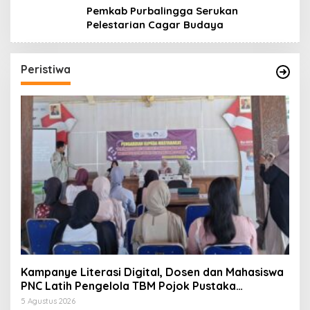
Pemkab Purbalingga Serukan
Pelestarian Cagar Budaya
Peristiwa
Kampanye Literasi Digital, Dosen dan Mahasiswa
PNC Latih Pengelola TBM Pojok Pustaka
Majenang Produksi Konten Medsos
5 Agustus 2026