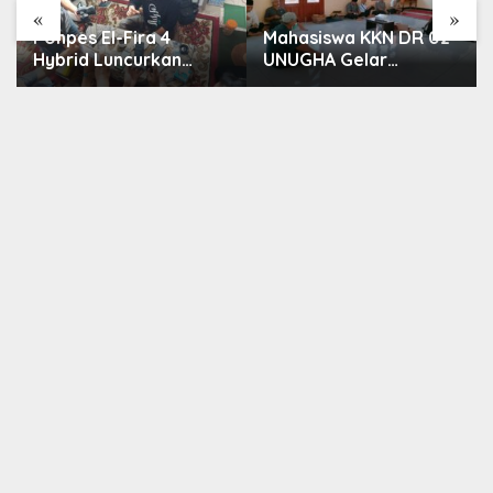
«
»
Ponpes El-Fira 4
Mahasiswa KKN DR 02
Hybrid Luncurkan
UNUGHA Gelar
Program JunioSmart,
Sosialisasi Edukasi
Wujudkan Pesantren
Bahaya Narkoba dan
Digital
Tanggap Ular di Masjid
Fathurrahman
Jeruklegi Cilacap