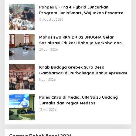
Ponpes El-Fira 4 Hybrid Luncurkan
Program JunioSmart, Wujudkan Pesantren
Digital
5 Agustus 2026
Mahasiswa KKN DR 02 UNUGHA Gelar
Sosialisasi Edukasi Bahaya Narkoba dan
Tanggap Ular di Masjid Fathurrahman
29 Juli 2026
Jeruklegi Cilacap
Kirab Budaya Grebek Suro Desa
Gambarsari di Purbalingga Banjir Apresiasi
8 Juli 2026
Poles Citra di Media, UIN Saizu Undang
Jurnalis dan Pegiat Medsos
13 Mei 2026