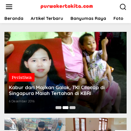
Lewati
ke
konten
Beranda
Artikel Terbaru
Banyumas Raya
Foto
Peristiwa
Kabur dari Majikan Galak, TKI Cilacap di
Singapura Malah Tertahan di KBRI
6 Desember 2016