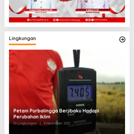
Lingkungan
a
Petani Purbalingga Berjibaku Hadapi
M
Perubahan Iklim
A
Di Lingkungan
|
9 November 2021
Di