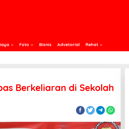
Raya
Foto
Bisnis
Advetorial
Rehat
as Berkeliaran di Sekolah