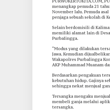
PURWOKERTOKITA.COM, PURB
menangkap pemuda 21 tahun
November lalu. Pemuda asal 
penjaga sebuah sekolah di 
Selain berdomisili di Kalima
memiliki alamat lain di De
PurbaIingga.
“Modus yang dilakukan ters
Jawa. Kemudian dijualbelika
Wakapolres Purbalingga Kom
AKP Muhammad Muanam dan 
Berdasarkan pengakuan ters
kebutuhan hidup. Gajinya s
sehingga nekat menjual gan
Tersangka mengaku menjual 
membeli ganja melalui apl
tersangka.