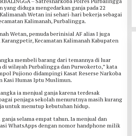
ALINGGA – Satresnarkoba Polres Purbalingga
 yang diduga mengedarkan ganja pada 22
Kalimanah Wetan ini sehari-hari bekerja sebagai
Kecamatan Kalimanah, Purbalingga.
nah Wetan, pemuda berinisial AF alias I juga
sa Karangpetir, Kecamatan Kalimanah Kabupaten
angka membeli barang dari temannya di luar
n di wilayah Purbalingga dan Purwokerto,” kata
pol Pujiono didampingi Kasat Reserse Narkoba
Jalan Budaya Menjaga Tuk
Kasi Humas Iptu Muslimun.
Sikopyah di Desa Serang
Purbalingga
Di Lingkungan
|
14 Juli 2024
angka ia menjual ganja karena terdesak
ebagai penjaga sekolah menurutnya masih kurang
ja untuk menutup kebutuhan hidup.
ganja selama empat tahun. Ia menjual dan
ikasi WhatsApps dengan nomor handphone milik