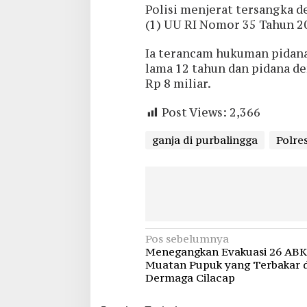
Polisi menjerat tersangka de
(1) UU RI Nomor 35 Tahun 2
Ia terancam hukuman pidana
lama 12 tahun dan pidana de
Rp 8 miliar.
Post Views:
2,366
ganja di purbalingga
Polre
Navigasi
Pos sebelumnya
Menegangkan Evakuasi 26 ABK
pos
Muatan Pupuk yang Terbakar d
Dermaga Cilacap