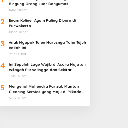
Bingung Orang Luar Banyumas
16163 Dilihat
2
Enam Kuliner Ayam Paling Diburu di
Purwokerto
10532 Dilihat
3
Anak Ngapak Tulen Harusnya Tahu Tujuh
Istilah Ini
9615 Dilihat
4
Ini Sepuluh Lagu Wajib di Acara Hajatan
Wilayah Purbalingga dan Sekitar
8705 Dilihat
5
Mengenal Mahendra Farizal, Mantan
Cleaning Service yang Maju di Pilkada
Purbalingga
5723 Dilihat