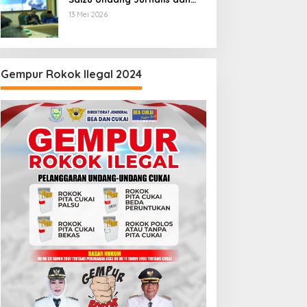
Pegiat Medsos
13 Mei 2026
Gempur Rokok Ilegal 2024