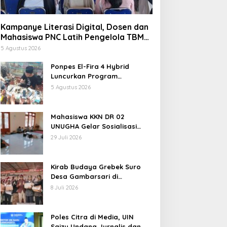
Kampanye Literasi Digital, Dosen dan
Mahasiswa PNC Latih Pengelola TBM
Pojok Pustaka Majenang Produksi
5 Agustus 2026
Konten Medsos
Ponpes El-Fira 4 Hybrid
Luncurkan Program
JunioSmart, Wujudkan
5 Agustus 2026
Pesantren Digital
Mahasiswa KKN DR 02
UNUGHA Gelar Sosialisasi
Edukasi Bahaya Narkoba dan
29 Juli 2026
Tanggap Ular di Masjid
Fathurrahman Jeruklegi
Cilacap
Kirab Budaya Grebek Suro
Desa Gambarsari di
Purbalingga Banjir Apresiasi
8 Juli 2026
Poles Citra di Media, UIN
Saizu Undang Jurnalis dan