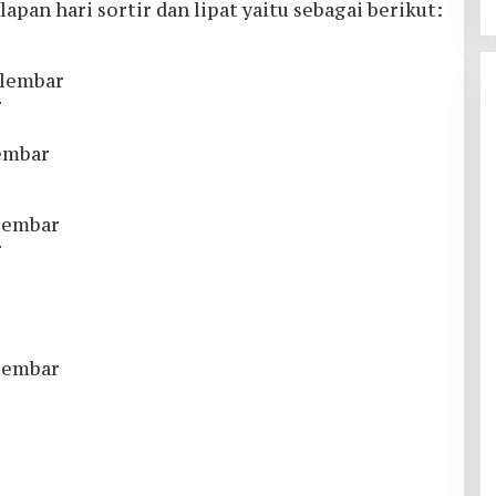
lapan hari sortir dan lipat yaitu sebagai berikut:
 lembar
r
lembar
 lembar
r
 lembar