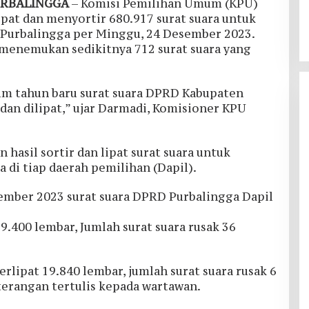
URBALINGGA
– Komisi Pemilihan Umum (KPU)
pat dan menyortir 680.917 surat suara untuk
Purbalingga per Minggu, 24 Desember 2023.
 menemukan sedikitnya 712 surat suara yang
um tahun baru surat suara DPRD Kabupaten
 dan dilipat,” ujar Darmadi, Komisioner KPU
 hasil sortir dan lipat surat suara untuk
di tiap daerah pemilihan (Dapil).
Jalan Budaya Menjaga Tuk
Sikopyah di Desa Serang
sember 2023 surat suara DPRD Purbalingga Dapil
Purbalingga
Di Lingkungan
|
14 Juli 2024
69.400 lembar, Jumlah surat suara rusak 36
terlipat 19.840 lembar, jumlah surat suara rusak 6
terangan tertulis kepada wartawan.