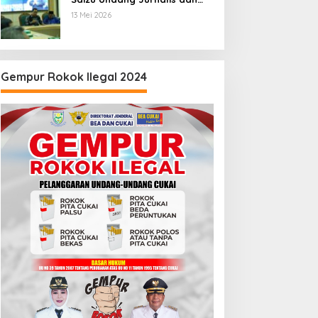
Pegiat Medsos
13 Mei 2026
Gempur Rokok Ilegal 2024