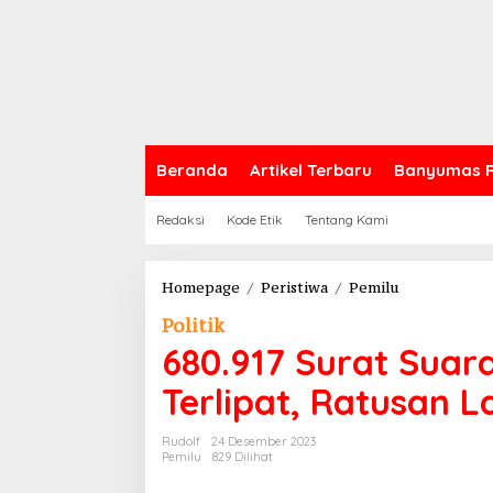
Beranda
Artikel Terbaru
Banyumas 
Redaksi
Kode Etik
Tentang Kami
680.917
Homepage
/
Peristiwa
/
Pemilu
Surat
Politik
Suara
DPRD
680.917 Surat Suar
PurbaIingga
Terlipat, Ratusan 
Terlipat,
Ratusan
Lainya
Rudolf
24 Desember 2023
Rusak
Pemilu
829 Dilihat