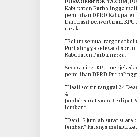
PURWOKERTOKITA.COM, P
Kabupaten Purbalingga meli
pemilihan DPRD Kabupaten 
Dari hasil penyortiran, KPU
rusak.
“Belum semua, target sebel
Purbalingga selesai disortir
Kabupaten Purbalingga.
Secara rinci KPU menjelaskan
pemilihan DPRD PurbaIingga 
“Hasil sortir tanggal 24 De
4
Jumlah surat suara terlipat 
lembar.”
“Dapil 5 jumlah surat suara 
lembar,” katanya melalui ke