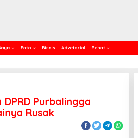
Raya
Foto
Bisnis
Advetorial
Rehat
a DPRD PurbaIingga
Lainya Rusak