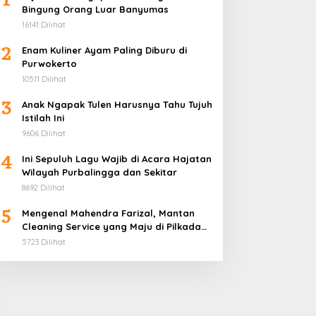
Bingung Orang Luar Banyumas
16141 Dilihat
2
Enam Kuliner Ayam Paling Diburu di
Purwokerto
10511 Dilihat
3
Anak Ngapak Tulen Harusnya Tahu Tujuh
Istilah Ini
9606 Dilihat
4
Ini Sepuluh Lagu Wajib di Acara Hajatan
Wilayah Purbalingga dan Sekitar
8692 Dilihat
5
Mengenal Mahendra Farizal, Mantan
Cleaning Service yang Maju di Pilkada
Purbalingga
5723 Dilihat