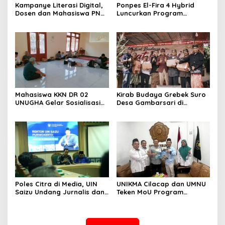
Kampanye Literasi Digital,
Ponpes El-Fira 4 Hybrid
Dosen dan Mahasiswa PNC
Luncurkan Program
Latih Pengelola TBM Pojok
JunioSmart, Wujudkan
Pustaka Majenang Produksi
Pesantren Digital
Konten Medsos
Mahasiswa KKN DR 02
Kirab Budaya Grebek Suro
UNUGHA Gelar Sosialisasi
Desa Gambarsari di
Edukasi Bahaya Narkoba
Purbalingga Banjir
dan Tanggap Ular di Masjid
Apresiasi
Fathurrahman Jeruklegi
Cilacap
Poles Citra di Media, UIN
UNIKMA Cilacap dan UMNU
Saizu Undang Jurnalis dan
Teken MoU Program
Pegiat Medsos
Strategis