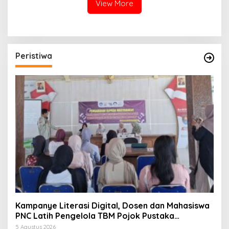
View More
Peristiwa
Kampanye Literasi Digital, Dosen dan Mahasiswa
PNC Latih Pengelola TBM Pojok Pustaka
Majenang Produksi Konten Medsos
5 Agustus 2026