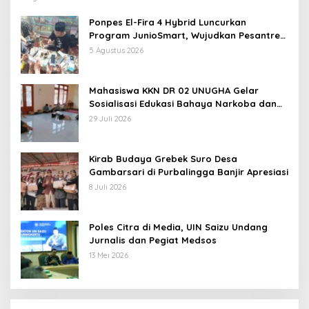
Ponpes El-Fira 4 Hybrid Luncurkan
Program JunioSmart, Wujudkan Pesantren
Digital
5 Agustus 2026
Mahasiswa KKN DR 02 UNUGHA Gelar
Sosialisasi Edukasi Bahaya Narkoba dan
Tanggap Ular di Masjid Fathurrahman
29 Juli 2026
Jeruklegi Cilacap
Kirab Budaya Grebek Suro Desa
Gambarsari di Purbalingga Banjir Apresiasi
8 Juli 2026
Poles Citra di Media, UIN Saizu Undang
Jurnalis dan Pegiat Medsos
13 Mei 2026