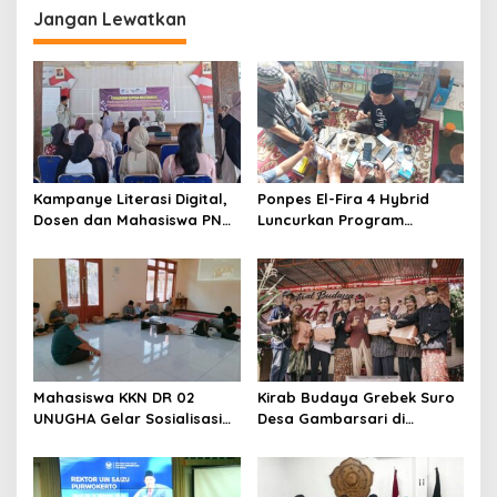
Jangan Lewatkan
Kampanye Literasi Digital,
Ponpes El-Fira 4 Hybrid
Dosen dan Mahasiswa PNC
Luncurkan Program
Latih Pengelola TBM Pojok
JunioSmart, Wujudkan
Pustaka Majenang Produksi
Pesantren Digital
Konten Medsos
Mahasiswa KKN DR 02
Kirab Budaya Grebek Suro
UNUGHA Gelar Sosialisasi
Desa Gambarsari di
Edukasi Bahaya Narkoba
Purbalingga Banjir
dan Tanggap Ular di Masjid
Apresiasi
Fathurrahman Jeruklegi