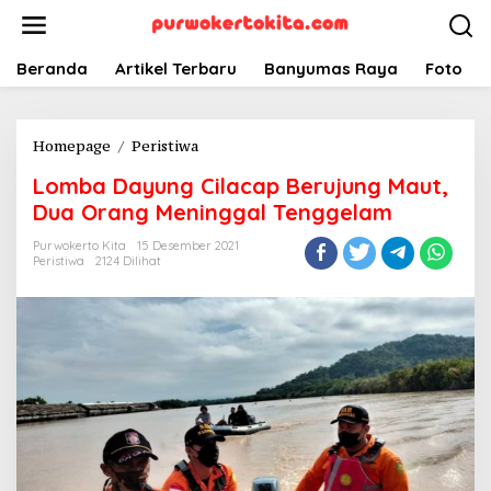
Lewati
ke
konten
Beranda
Artikel Terbaru
Banyumas Raya
Foto
Lomba
Homepage
/
Peristiwa
Dayung
Lomba Dayung Cilacap Berujung Maut,
Cilacap
Berujung
Dua Orang Meninggal Tenggelam
Maut,
Purwokerto Kita
15 Desember 2021
Dua
Peristiwa
2124 Dilihat
Orang
Meninggal
Tenggelam