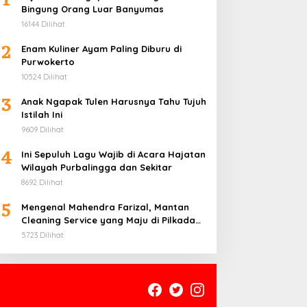
Bingung Orang Luar Banyumas
16144 Dilihat
2
Enam Kuliner Ayam Paling Diburu di
Purwokerto
10524 Dilihat
3
Anak Ngapak Tulen Harusnya Tahu Tujuh
Istilah Ini
9609 Dilihat
4
Ini Sepuluh Lagu Wajib di Acara Hajatan
Wilayah Purbalingga dan Sekitar
8692 Dilihat
5
Mengenal Mahendra Farizal, Mantan
Cleaning Service yang Maju di Pilkada
Purbalingga
5723 Dilihat