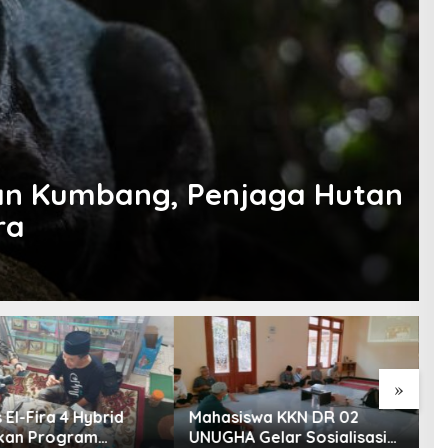
can Kumbang, Penjaga Hutan
ra
»
swa KKN DR 02
Kirab Budaya Grebek Suro
P
 Gelar Sosialisasi
Desa Gambarsari di
S