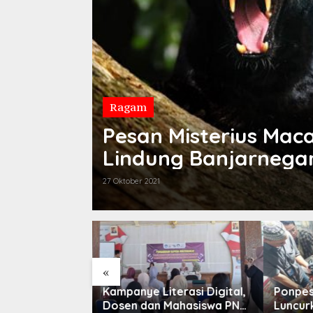
Ragam
Pesan Misterius Ma
Lindung Banjarnega
27 Oktober 2021
«
erasi Digital,
Ponpes El-Fira 4 Hybrid
Mahasi
Mahasiswa PNC
Luncurkan Program
UNUGHA