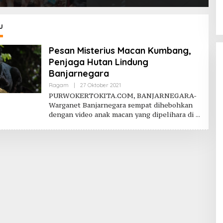
i Bahaya Narkoba
Purbalingga Banjir
P
nggap Ular di Masjid
Apresiasi
rahman Jeruklegi
u
p
Pesan Misterius Macan Kumbang,
Penjaga Hutan Lindung
Banjarnegara
Oleh
Ragam
|
27 Oktober 2021
Purwokerto
PURWOKERTOKITA.COM, BANJARNEGARA-
Kita
Warganet Banjarnegara sempat dihebohkan
dengan video anak macan yang dipelihara di