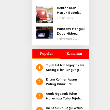
Rektor UMP
Masuk Babak
Penjurian
27 Juni 2023
Indonesia
Visionary Leader
Pandemi Menguji
Daya Hidup
Seniman di
8 November 2021
Purbalingga
Hingga ke Titik
Nadir
Populer
Komentar
Tujuh Istilah Ngapak Ini
1
Sering Bikin Bingung
Orang Luar Banyumas
Enam Kuliner Ayam
2
Paling Diburu di
Purwokerto
Anak Ngapak Tulen
3
Harusnya Tahu Tujuh
Istilah Ini
Ini Sepuluh Lagu Wajib