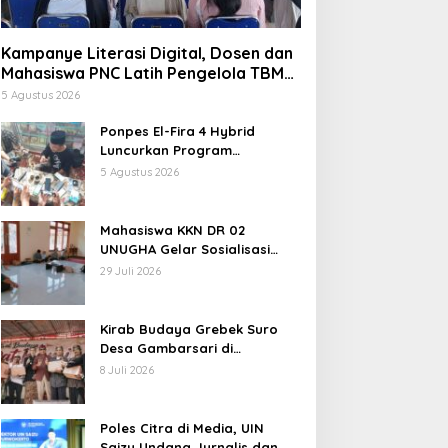
Kampanye Literasi Digital, Dosen dan
Mahasiswa PNC Latih Pengelola TBM
Pojok Pustaka Majenang Produksi
5 Agustus 2026
Konten Medsos
Ponpes El-Fira 4 Hybrid
Luncurkan Program
JunioSmart, Wujudkan
5 Agustus 2026
Pesantren Digital
Mahasiswa KKN DR 02
UNUGHA Gelar Sosialisasi
Edukasi Bahaya Narkoba dan
29 Juli 2026
Tanggap Ular di Masjid
Fathurrahman Jeruklegi
Cilacap
Kirab Budaya Grebek Suro
Desa Gambarsari di
Purbalingga Banjir Apresiasi
8 Juli 2026
oles Citra di Media, UIN
Kampanye Literasi Digital,
Poles Citra di Media, UIN
aizu Undang Jurnalis dan
Dosen dan Mahasiswa PNC
Saizu Undang Jurnalis dan