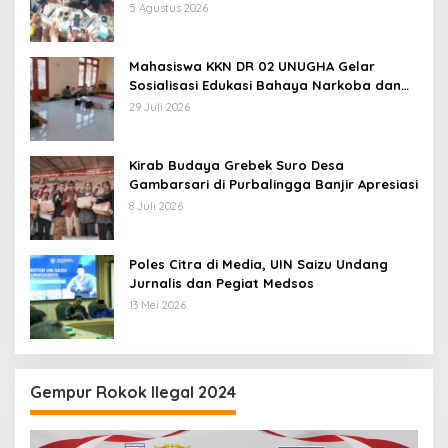
Digital
5 Agustus 2026
Mahasiswa KKN DR 02 UNUGHA Gelar
Sosialisasi Edukasi Bahaya Narkoba dan
Tanggap Ular di Masjid Fathurrahman
29 Juli 2026
Jeruklegi Cilacap
Kirab Budaya Grebek Suro Desa
Gambarsari di Purbalingga Banjir Apresiasi
8 Juli 2026
Poles Citra di Media, UIN Saizu Undang
Jurnalis dan Pegiat Medsos
13 Mei 2026
Gempur Rokok Ilegal 2024