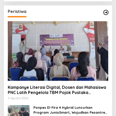
Peristiwa
Kampanye Literasi Digital, Dosen dan Mahasiswa
PNC Latih Pengelola TBM Pojok Pustaka
Majenang Produksi Konten Medsos
5 Agustus 2026
Ponpes El-Fira 4 Hybrid Luncurkan
Program JunioSmart, Wujudkan Pesantren