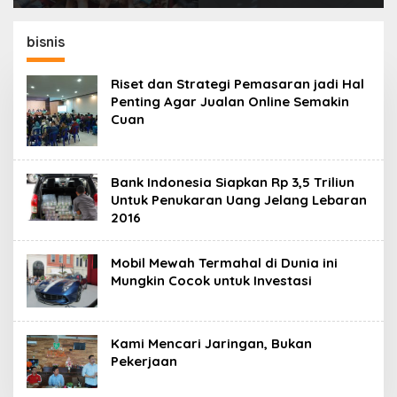
Program JunioSmart,
Sosialisasi Edukasi
Wujudkan Pesantren
Bahaya Narkoba dan
Digital
Tanggap Ular di Masjid
bisnis
Fathurrahman
Jeruklegi Cilacap
Riset dan Strategi Pemasaran jadi Hal
Penting Agar Jualan Online Semakin
Cuan
Bank Indonesia Siapkan Rp 3,5 Triliun
Untuk Penukaran Uang Jelang Lebaran
2016
Mobil Mewah Termahal di Dunia ini
Mungkin Cocok untuk Investasi
Kami Mencari Jaringan, Bukan
Pekerjaan