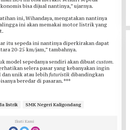
ekonomis bisa dijual nantinya,” ujarnya.
latihan ini, Wihandaya, mengatakan nantinya
alingga ini akan memakai motor listrik yang
t.
ar itu sepeda ini nantinya diperkirakan dapat
tara 20-25 km/jam,” tambahnya.
k model sepedanya sendiri akan dibuat
custom.
erhatikan selera pasar yang kebanyakan ingin
 dan unik atau lebih
futuristik
dibandingkan
Jalan Budaya Menjaga Tuk
isanya beredar di pasaran. ***
Sikopyah di Desa Serang
Purbalingga
Di Lingkungan
|
14 Juli 2024
a listrik
SMK Negeri Kaligondang
Ikuti Kami