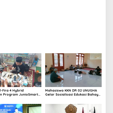
-Fira 4 Hybrid
Mahasiswa KKN DR 02 UNUGHA
n Program JunioSmart,
Gelar Sosialisasi Edukasi Bahaya
 Pesantren Digital
Narkoba dan Tanggap Ular di
Masjid Fathurrahman Jeruklegi
Cilacap