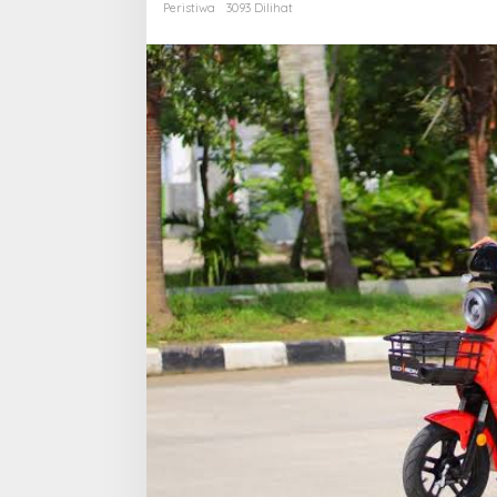
Expo,
Peristiwa
3093 Dilihat
Begini
Penampakannya