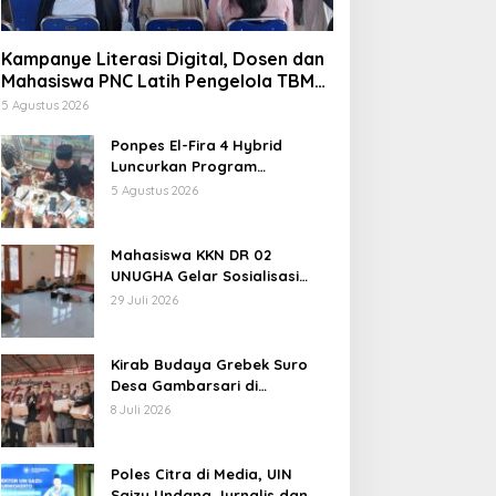
Kampanye Literasi Digital, Dosen dan
Mahasiswa PNC Latih Pengelola TBM
Pojok Pustaka Majenang Produksi
5 Agustus 2026
Konten Medsos
Ponpes El-Fira 4 Hybrid
Luncurkan Program
JunioSmart, Wujudkan
5 Agustus 2026
Pesantren Digital
Mahasiswa KKN DR 02
UNUGHA Gelar Sosialisasi
Edukasi Bahaya Narkoba dan
29 Juli 2026
Tanggap Ular di Masjid
Fathurrahman Jeruklegi
Cilacap
Kirab Budaya Grebek Suro
Desa Gambarsari di
Purbalingga Banjir Apresiasi
8 Juli 2026
Poles Citra di Media, UIN
Saizu Undang Jurnalis dan