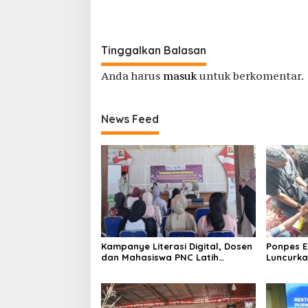
Banjir Apresiasi
Medsos
Tinggalkan Balasan
Anda harus
masuk
untuk berkomentar.
News Feed
Kampanye Literasi Digital, Dosen
Ponpes El
dan Mahasiswa PNC Latih
Luncurka
Pengelola TBM Pojok Pustaka
Wujudkan
Majenang Produksi Konten
Medsos