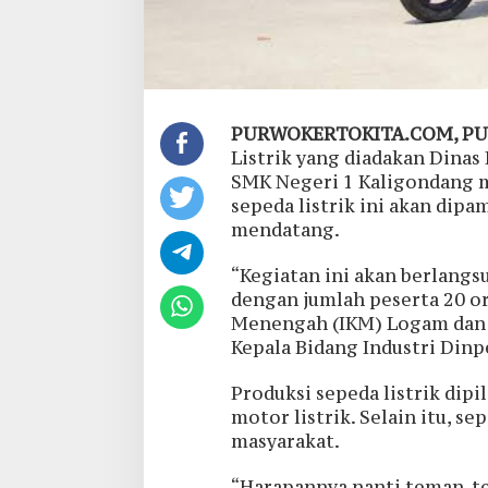
PURWOKERTOKITA.COM, P
Listrik yang diadakan Dinas
SMK Negeri 1 Kaligondang 
sepeda listrik ini akan dip
mendatang.
“Kegiatan ini akan berlangs
dengan jumlah peserta 20 ora
Menengah (IKM) Logam dan d
Kepala Bidang Industri Din
Produksi sepeda listrik dip
motor listrik. Selain itu, s
masyarakat.
“Harapannya nanti teman-te