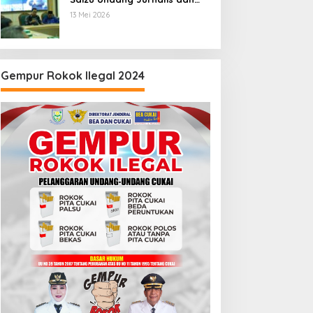
Pegiat Medsos
13 Mei 2026
Gempur Rokok Ilegal 2024