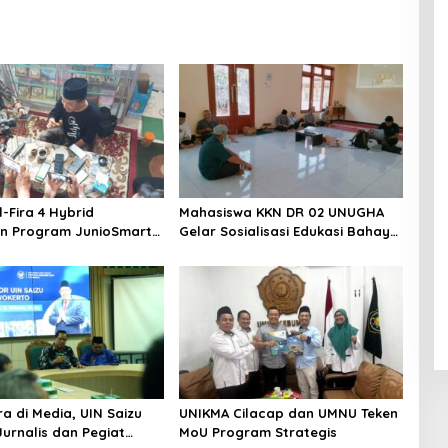
-Fira 4 Hybrid
Mahasiswa KKN DR 02 UNUGHA
n Program JunioSmart,
Gelar Sosialisasi Edukasi Bahaya
 Pesantren Digital
Narkoba dan Tanggap Ular di
Masjid Fathurrahman Jeruklegi
Cilacap
ra di Media, UIN Saizu
UNIKMA Cilacap dan UMNU Teken
urnalis dan Pegiat
MoU Program Strategis