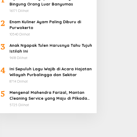
Bingung Orang Luar Banyumas
16171 Dilihat
2
Enam Kuliner Ayam Paling Diburu di
Purwokerto
10540 Dilihat
3
Anak Ngapak Tulen Harusnya Tahu Tujuh
Istilah Ini
9618 Dilihat
4
Ini Sepuluh Lagu Wajib di Acara Hajatan
Wilayah Purbalingga dan Sekitar
8714 Dilihat
5
Mengenal Mahendra Farizal, Mantan
Cleaning Service yang Maju di Pilkada
Purbalingga
5725 Dilihat