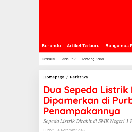
Beranda
Artikel Terbaru
Banyumas 
Redaksi
Kode Etik
Tentang Kami
Dua
Homepage
/
Peristiwa
Sepeda
Dua Sepeda Listrik
Listrik
Karya
Dipamerkan di Purb
Putra
Daerah
Penampakannya
Akan
Dipamerkan
Sepeda Listrik Dirakit di SMK Negeri 1
di
Purbalingga
Rudolf
20 November 2023