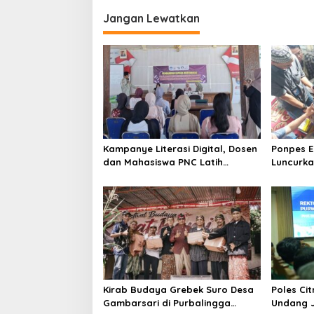
Jangan Lewatkan
Kampanye Literasi Digital, Dosen
Ponpes El
dan Mahasiswa PNC Latih
Luncurka
Pengelola TBM Pojok Pustaka
Wujudkan
Majenang Produksi Konten
Medsos
Kirab Budaya Grebek Suro Desa
Poles Cit
Gambarsari di Purbalingga
Undang J