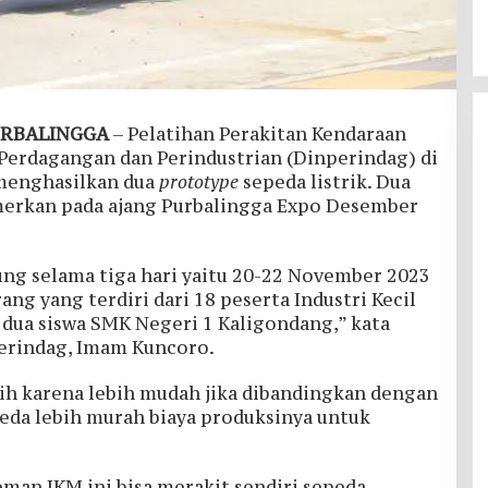
URBALINGGA
– Pelatihan Perakitan Kendaraan
 Perdagangan dan Perindustrian (Dinperindag) di
menghasilkan dua
prototype
sepeda listrik. Dua
amerkan pada ajang Purbalingga Expo Desember
ung selama tiga hari yaitu 20-22 November 2023
ng yang terdiri dari 18 peserta Industri Kecil
ua siswa SMK Negeri 1 Kaligondang,” kata
perindag, Imam Kuncoro.
ilih karena lebih mudah jika dibandingkan dengan
epeda lebih murah biaya produksinya untuk
man IKM ini bisa merakit sendiri sepeda